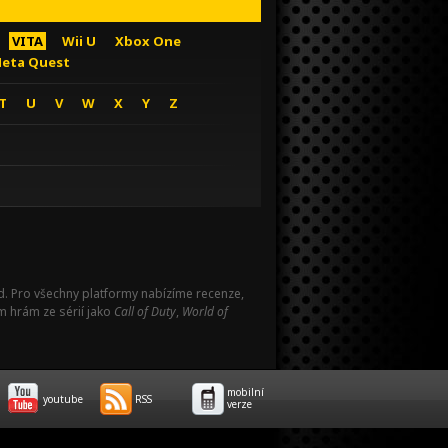
VITA
Wii U
Xbox One
eta Quest
T
U
V
W
X
Y
Z
Pad. Pro všechny platformy nabízíme recenze,
m hrám ze sérií jako
Call of Duty
,
World of
mobilní
youtube
RSS
verze