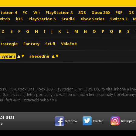
Station 4
PC
Wii
PlayStation 3
3DS
Xbox 360
PSP
DS
witch
iOS
PlayStation 5
Stadia
Xbox Series
Switch 2
M
D
E
F
G
H
I
J
K
L
M
N
O
P
Q
R
S
Strategie
Fantasy
Sci-fi
Válečné
 vydání
abecedně
o PC, PS4, Xbox One, Xbox 360, PlayStation 3, Wii, 3DS, DS, PS Vita, iPhone a i
Na Games.cz najdete i podcasty, rozsáhlou databázi her a speciály k očekávaný
d Theft Auto
,
Battlefield
nebo
FIFA
.
01-5131
facebook
twitter
Instagram
ce