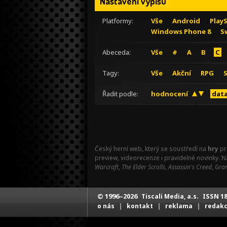
Nastavení výpisu
Platformy:
Vše
Android
Play
Windows Phone 8
S
Abeceda:
Vše
#
A
B
C
Tagy:
Vše
Akční
RPG
Řadit podle:
hodnocení
data
Český herní web, který se soustředí na
hry
pr
preview, videorecenze i pravidelné novinky. 
Warcraft
,
The Elder Scrolls
,
Assassin's Creed
,
Gran
© 1996–2026
ISSN 18
Tiscali Media, a.s.
|
|
|
o nás
kontakt
reklama
redak