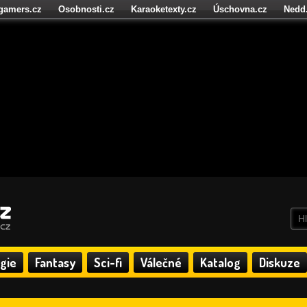
igamers.cz
Osobnosti.cz
Karaoketexty.cz
Úschovna.cz
Nedd
níze.cz
StartupInsider.cz
gie
Fantasy
Sci-fi
Válečné
Katalog
Diskuze