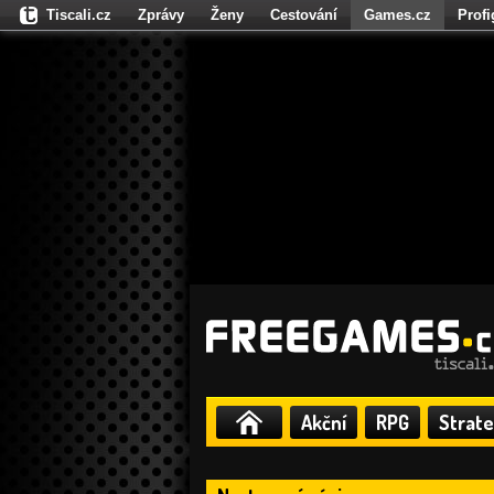
Tiscali.cz
Zprávy
Ženy
Cestování
Games.cz
Prof
Moulík.cz
Fights.cz
Sport
Dokina.cz
CZhity.cz
Našepe
Akční
RPG
Strate