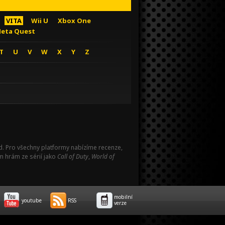
VITA
Wii U
Xbox One
eta Quest
T
U
V
W
X
Y
Z
Pad. Pro všechny platformy nabízíme recenze,
m hrám ze sérií jako
Call of Duty
,
World of
mobilní
youtube
RSS
verze