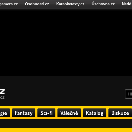
igamers.cz
Osobnosti.cz
Karaoketexty.cz
Úschovna.cz
Nedd
níze.cz
StartupInsider.cz
gie
Fantasy
Sci-fi
Válečné
Katalog
Diskuze