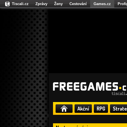
Tiscali.cz
Zprávy
Ženy
Cestování
Games.cz
Prof
Moulík.cz
Fights.cz
Sport
Dokina.cz
CZhity.cz
Našepe
Akční
RPG
Strate