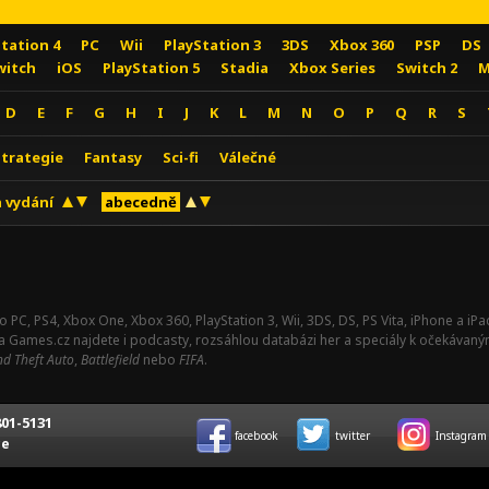
Station 4
PC
Wii
PlayStation 3
3DS
Xbox 360
PSP
DS
witch
iOS
PlayStation 5
Stadia
Xbox Series
Switch 2
M
D
E
F
G
H
I
J
K
L
M
N
O
P
Q
R
S
Strategie
Fantasy
Sci-fi
Válečné
 vydání
abecedně
o PC, PS4, Xbox One, Xbox 360, PlayStation 3, Wii, 3DS, DS, PS Vita, iPhone a i
Na Games.cz najdete i podcasty, rozsáhlou databázi her a speciály k očekávaný
d Theft Auto
,
Battlefield
nebo
FIFA
.
01-5131
facebook
twitter
Instagram
ce