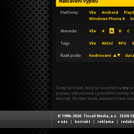
Nastavení výpisu
Platformy:
Vše
Android
Play
Windows Phone 8
S
Abeceda:
Vše
#
A
B
C
Tagy:
Vše
Akční
RPG
Řadit podle:
hodnocení
data
Český herní web, který se soustředí na
hry
pr
preview, videorecenze i pravidelné novinky. 
Warcraft
,
The Elder Scrolls
,
Assassin's Creed
,
Gran
© 1996–2026
ISSN 18
Tiscali Media, a.s.
|
|
|
o nás
kontakt
reklama
redak