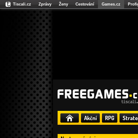
Tiscali.cz
Zprávy
Ženy
Cestování
Games.cz
Prof
Moulík.cz
Fights.cz
Sport
Dokina.cz
CZhity.cz
Našepe
Akční
RPG
Strate