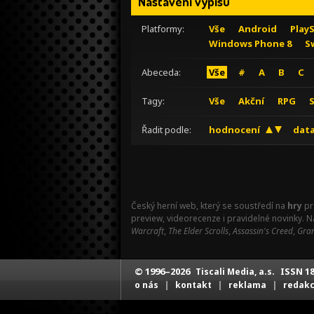
Nastavení výpisu
Platformy:
Vše
Android
Play
Windows Phone 8
S
Abeceda:
Vše
#
A
B
C
Tagy:
Vše
Akční
RPG
Řadit podle:
hodnocení
data
Český herní web, který se soustředí na
hry
pr
preview, videorecenze i pravidelné novinky. 
Warcraft
,
The Elder Scrolls
,
Assassin's Creed
,
Gran
© 1996–2026
ISSN 18
Tiscali Media, a.s.
|
|
|
o nás
kontakt
reklama
redak