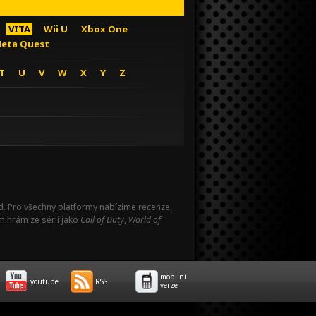
VITA
Wii U
Xbox One
eta Quest
T
U
V
W
X
Y
Z
Pad. Pro všechny platformy nabízíme recenze,
m hrám ze sérií jako
Call of Duty
,
World of
mobilní
youtube
RSS
verze