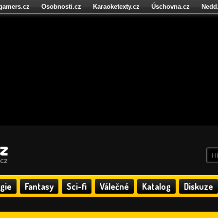
igamers.cz
Osobnosti.cz
Karaoketexty.cz
Úschovna.cz
Nedd
níze.cz
StartupInsider.cz
gie
Fantasy
Sci-fi
Válečné
Katalog
Diskuze