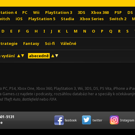
Station 4
PC
Wii
PlayStation 3
3DS
Xbox 360
PSP
DS
witch
iOS
PlayStation 5
Stadia
Xbox Series
Switch 2
M
D
E
F
G
H
I
J
K
L
M
N
O
P
Q
R
S
Strategie
Fantasy
Sci-fi
Válečné
 vydání
abecedně
o PC, PS4, Xbox One, Xbox 360, PlayStation 3, Wii, 3DS, DS, PS Vita, iPhone a i
Na Games.cz najdete i podcasty, rozsáhlou databázi her a speciály k očekávaný
d Theft Auto
,
Battlefield
nebo
FIFA
.
01-5131
facebook
twitter
Instagram
ce