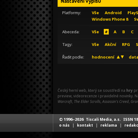
Nastavení výpisu
Platformy:
Vše
Android
Play
Windows Phone 8
S
Abeceda:
Vše
#
A
B
C
Tagy:
Vše
Akční
RPG
Řadit podle:
hodnocení
data
Český herní web, který se soustředí na
hry
pr
preview, videorecenze i pravidelné novinky. 
Warcraft
,
The Elder Scrolls
,
Assassin's Creed
,
Gran
© 1996–2026
ISSN 18
Tiscali Media, a.s.
|
|
|
o nás
kontakt
reklama
redak