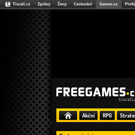
Tiscali.cz
Zprávy
Ženy
Cestování
Games.cz
Prof
Moulík.cz
Fights.cz
Sport
Dokina.cz
CZhity.cz
Našepe
Akční
RPG
Strate