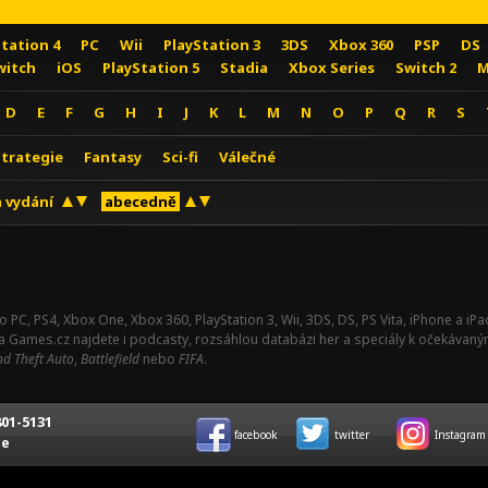
Station 4
PC
Wii
PlayStation 3
3DS
Xbox 360
PSP
DS
witch
iOS
PlayStation 5
Stadia
Xbox Series
Switch 2
M
D
E
F
G
H
I
J
K
L
M
N
O
P
Q
R
S
Strategie
Fantasy
Sci-fi
Válečné
 vydání
abecedně
o PC, PS4, Xbox One, Xbox 360, PlayStation 3, Wii, 3DS, DS, PS Vita, iPhone a i
Na Games.cz najdete i podcasty, rozsáhlou databázi her a speciály k očekávaný
d Theft Auto
,
Battlefield
nebo
FIFA
.
01-5131
facebook
twitter
Instagram
ce