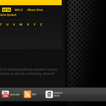
VITA
Wii U
Xbox One
eta Quest
T
U
V
W
X
Y
Z
Pad. Pro všechny platformy nabízíme recenze,
m hrám ze sérií jako
Call of Duty
,
World of
mobilní
youtube
RSS
verze