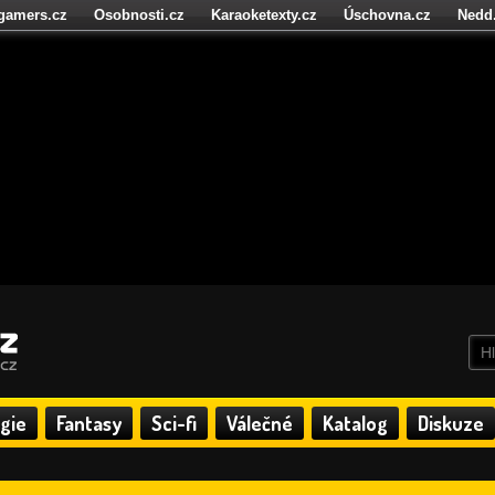
igamers.cz
Osobnosti.cz
Karaoketexty.cz
Úschovna.cz
Nedd
níze.cz
StartupInsider.cz
gie
Fantasy
Sci-fi
Válečné
Katalog
Diskuze