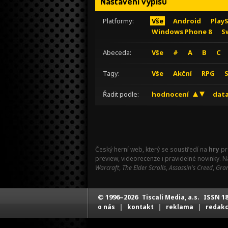
Nastavení výpisu
Platformy:
Vše
Android
Play
Windows Phone 8
S
Abeceda:
Vše
#
A
B
C
Tagy:
Vše
Akční
RPG
Řadit podle:
hodnocení
data
Český herní web, který se soustředí na
hry
pr
preview, videorecenze i pravidelné novinky. 
Warcraft
,
The Elder Scrolls
,
Assassin's Creed
,
Gran
© 1996–2026
ISSN 18
Tiscali Media, a.s.
|
|
|
o nás
kontakt
reklama
redak