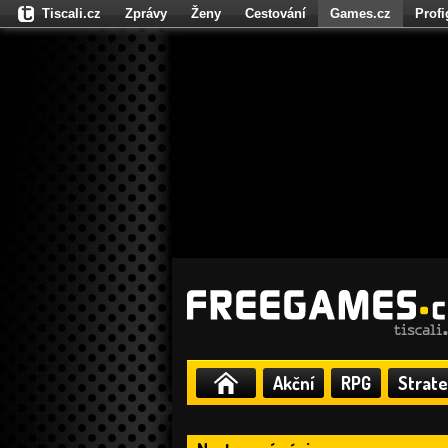
Tiscali.cz
Zprávy
Ženy
Cestování
Games.cz
Prof
Moulík.cz
Fights.cz
Sport
Dokina.cz
CZhity.cz
Našepe
Akční
RPG
Strate