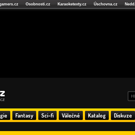
igamers.cz
Osobnosti.cz
Karaoketexty.cz
Úschovna.cz
Nedd
níze.cz
StartupInsider.cz
gie
Fantasy
Sci-fi
Válečné
Katalog
Diskuze