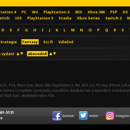
Station 4
PC
Wii
PlayStation 3
3DS
Xbox 360
PSP
DS
witch
iOS
PlayStation 5
Stadia
Xbox Series
Switch 2
M
D
E
F
G
H
I
J
K
L
M
N
O
P
Q
R
S
Strategie
Fantasy
Sci-fi
Válečné
 vydání
abecedně
o PC, PS4, Xbox One, Xbox 360, PlayStation 3, Wii, 3DS, DS, PS Vita, iPhone a i
Na Games.cz najdete i podcasty, rozsáhlou databázi her a speciály k očekávaný
d Theft Auto
,
Battlefield
nebo
FIFA
.
01-5131
facebook
twitter
Instagram
ce