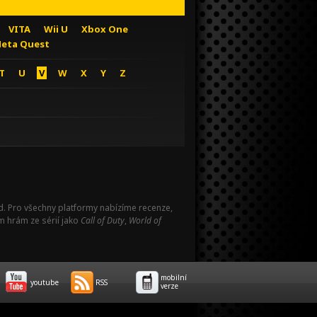
VITA
Wii U
Xbox One
eta Quest
T
U
V
W
X
Y
Z
Pad. Pro všechny platformy nabízíme recenze,
m hrám ze sérií jako
Call of Duty
,
World of
mobilní
youtube
RSS
verze