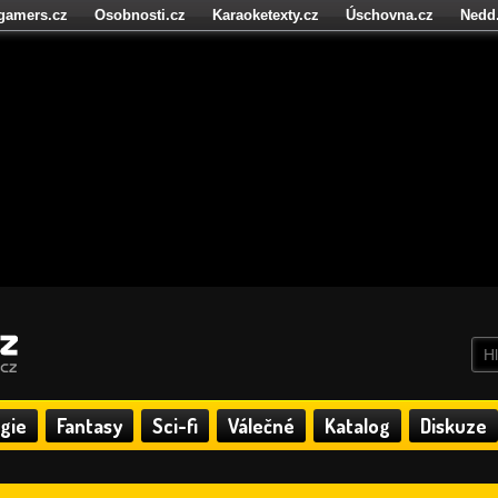
igamers.cz
Osobnosti.cz
Karaoketexty.cz
Úschovna.cz
Nedd
níze.cz
StartupInsider.cz
gie
Fantasy
Sci-fi
Válečné
Katalog
Diskuze