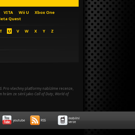
VITA
Wii U
Xbox One
eta Quest
T
U
V
W
X
Y
Z
Pad. Pro všechny platformy nabízíme recenze,
m hrám ze sérií jako
Call of Duty
,
World of
mobilní
youtube
RSS
verze