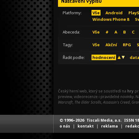
Nastavení výpisu
Platformy:
Vše
Android
Play
Windows Phone 8
S
Abeceda:
Vše
#
A
B
C
Tagy:
Vše
Akční
RPG
Řadit podle:
hodnocení
data
Český herní web, který se soustředí na
hry
pr
preview, videorecenze i pravidelné novinky. 
Warcraft
,
The Elder Scrolls
,
Assassin's Creed
,
Gran
© 1996–2026
ISSN 18
Tiscali Media, a.s.
|
|
|
o nás
kontakt
reklama
redak