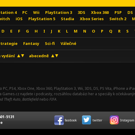
Station 4
PC
Wii
PlayStation 3
3DS
Xbox 360
PSP
DS
witch
iOS
PlayStation 5
Stadia
Xbox Series
Switch 2
M
D
E
F
G
H
I
J
K
L
M
N
O
P
Q
R
S
Strategie
Fantasy
Sci-fi
Válečné
 vydání
abecedně
o PC, PS4, Xbox One, Xbox 360, PlayStation 3, Wii, 3DS, DS, PS Vita, iPhone a i
Na Games.cz najdete i podcasty, rozsáhlou databázi her a speciály k očekávaný
d Theft Auto
,
Battlefield
nebo
FIFA
.
01-5131
facebook
twitter
Instagram
ce