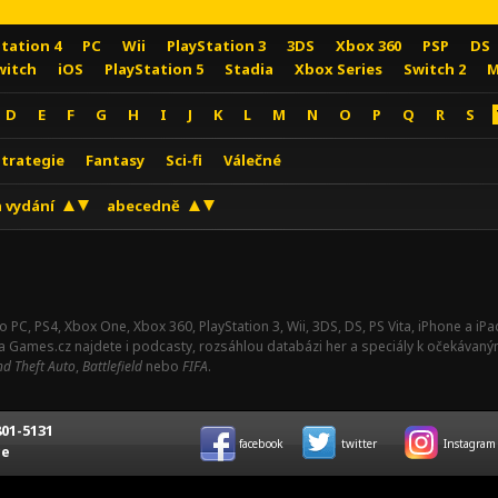
Station 4
PC
Wii
PlayStation 3
3DS
Xbox 360
PSP
DS
witch
iOS
PlayStation 5
Stadia
Xbox Series
Switch 2
M
D
E
F
G
H
I
J
K
L
M
N
O
P
Q
R
S
Strategie
Fantasy
Sci-fi
Válečné
 vydání
abecedně
o PC, PS4, Xbox One, Xbox 360, PlayStation 3, Wii, 3DS, DS, PS Vita, iPhone a i
Na Games.cz najdete i podcasty, rozsáhlou databázi her a speciály k očekávaný
d Theft Auto
,
Battlefield
nebo
FIFA
.
01-5131
facebook
twitter
Instagram
ce