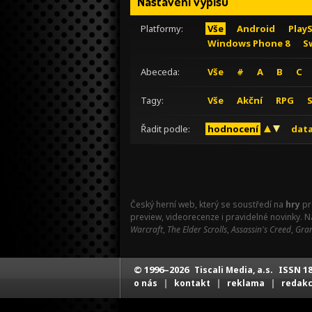
Nastavení výpisu
Platformy:
Vše
Android
Play
Windows Phone 8
S
Abeceda:
Vše
#
A
B
C
Tagy:
Vše
Akční
RPG
Řadit podle:
hodnocení
data
Český herní web, který se soustředí na
hry
pr
preview, videorecenze i pravidelné novinky. 
Warcraft
,
The Elder Scrolls
,
Assassin's Creed
,
Gran
© 1996–2026
ISSN 18
Tiscali Media, a.s.
|
|
|
o nás
kontakt
reklama
redak