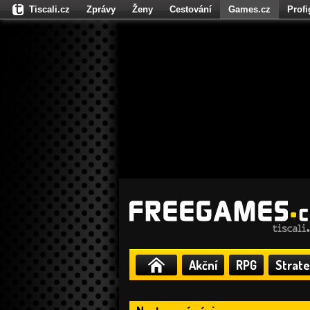
Tiscali.cz
Zprávy
Ženy
Cestování
Games.cz
Prof
Moulík.cz
Fights.cz
Sport
Dokina.cz
CZhity.cz
Našepe
Akční
RPG
Strate