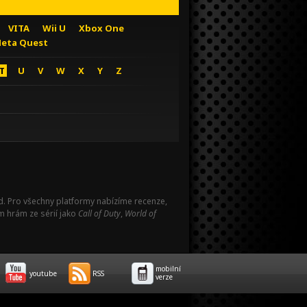
VITA
Wii U
Xbox One
eta Quest
T
U
V
W
X
Y
Z
Pad. Pro všechny platformy nabízíme recenze,
m hrám ze sérií jako
Call of Duty
,
World of
mobilní
youtube
RSS
verze