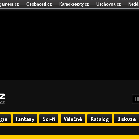
igamers.cz
Osobnosti.cz
Karaoketexty.cz
Úschovna.cz
Nedd
níze.cz
StartupInsider.cz
gie
Fantasy
Sci-fi
Válečné
Katalog
Diskuze