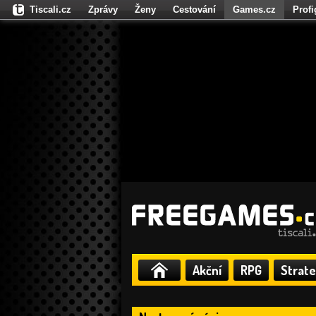
Tiscali.cz
Zprávy
Ženy
Cestování
Games.cz
Prof
Moulík.cz
Fights.cz
Sport
Dokina.cz
CZhity.cz
Našepe
Akční
RPG
Strate