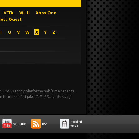
VITA
Wii U
Xbox One
eta Quest
T
U
V
W
X
Y
Z
Pad. Pro všechny platformy nabízíme recenze,
m hrám ze sérií jako
Call of Duty
,
World of
mobilní
youtube
RSS
verze