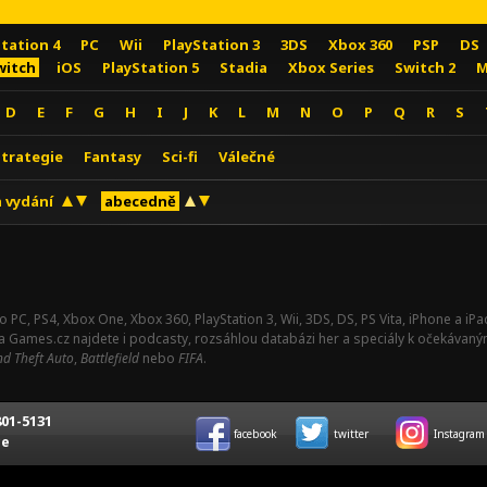
Station 4
PC
Wii
PlayStation 3
3DS
Xbox 360
PSP
DS
witch
iOS
PlayStation 5
Stadia
Xbox Series
Switch 2
M
D
E
F
G
H
I
J
K
L
M
N
O
P
Q
R
S
Strategie
Fantasy
Sci-fi
Válečné
 vydání
abecedně
o PC, PS4, Xbox One, Xbox 360, PlayStation 3, Wii, 3DS, DS, PS Vita, iPhone a i
Na Games.cz najdete i podcasty, rozsáhlou databázi her a speciály k očekávaný
d Theft Auto
,
Battlefield
nebo
FIFA
.
01-5131
facebook
twitter
Instagram
ce