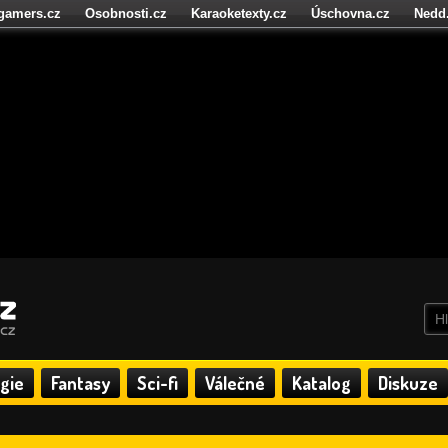
igamers.cz
Osobnosti.cz
Karaoketexty.cz
Úschovna.cz
Nedd
níze.cz
StartupInsider.cz
gie
Fantasy
Sci-fi
Válečné
Katalog
Diskuze