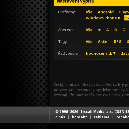
Nastavení výpisu
Platformy:
Vše
Android
Play
Windows Phone 8
S
Abeceda:
Vše
#
A
B
C
Tagy:
Vše
Akční
RPG
Řadit podle:
hodnocení
data
Český herní web, který se soustředí na
hry
pr
preview, videorecenze i pravidelné novinky. 
Warcraft
,
The Elder Scrolls
,
Assassin's Creed
,
Gran
© 1996–2026
ISSN 18
Tiscali Media, a.s.
|
|
|
o nás
kontakt
reklama
redak