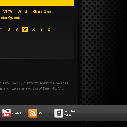
VITA
Wii U
Xbox One
eta Quest
T
U
V
W
X
Y
Z
Pad. Pro všechny platformy nabízíme recenze,
m hrám ze sérií jako
Call of Duty
,
World of
mobilní
youtube
RSS
verze