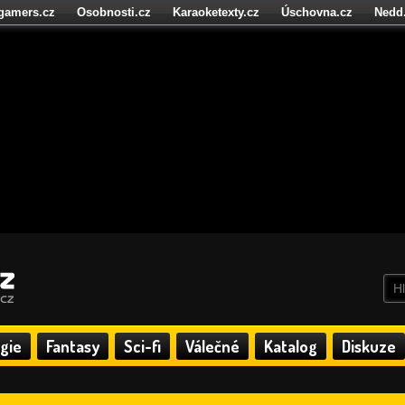
igamers.cz
Osobnosti.cz
Karaoketexty.cz
Úschovna.cz
Nedd
níze.cz
StartupInsider.cz
gie
Fantasy
Sci-fi
Válečné
Katalog
Diskuze