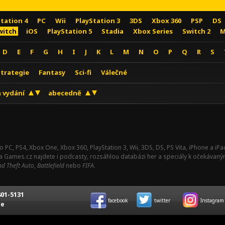
Station 4
PC
Wii
PlayStation 3
3DS
Xbox 360
PSP
DS
witch
iOS
PlayStation 5
Stadia
Xbox Series
Switch 2
M
D
E
F
G
H
I
J
K
L
M
N
O
P
Q
R
S
Strategie
Fantasy
Sci-fi
Válečné
 vydání
abecedně
o PC, PS4, Xbox One, Xbox 360, PlayStation 3, Wii, 3DS, DS, PS Vita, iPhone a i
Na Games.cz najdete i podcasty, rozsáhlou databázi her a speciály k očekávaný
d Theft Auto
,
Battlefield
nebo
FIFA
.
01-5131
facebook
twitter
Instagram
ce