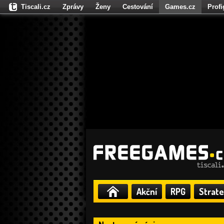
Tiscali.cz
Zprávy
Ženy
Cestování
Games.cz
Prof
Moulík.cz
Fights.cz
Sport
Dokina.cz
CZhity.cz
Našepe
Akční
RPG
Strate