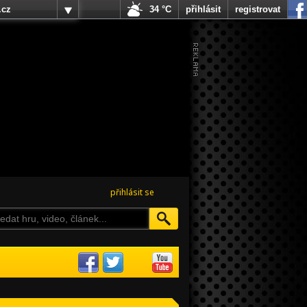
.cz
34 °C
přihlásit
registrovat
přihlásit se