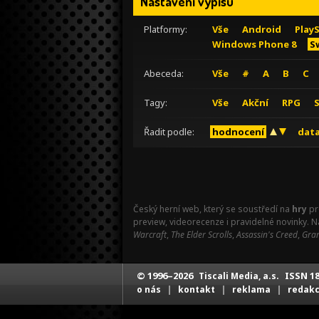
Nastavení výpisu
Platformy:
Vše
Android
Play
Windows Phone 8
S
Abeceda:
Vše
#
A
B
C
Tagy:
Vše
Akční
RPG
Řadit podle:
hodnocení
data
Český herní web, který se soustředí na
hry
pr
preview, videorecenze i pravidelné novinky. 
Warcraft
,
The Elder Scrolls
,
Assassin's Creed
,
Gran
© 1996–2026
ISSN 18
Tiscali Media, a.s.
|
|
|
o nás
kontakt
reklama
redak