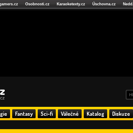
igamers.cz
Osobnosti.cz
Karaoketexty.cz
Úschovna.cz
Nedd
níze.cz
StartupInsider.cz
gie
Fantasy
Sci-fi
Válečné
Katalog
Diskuze