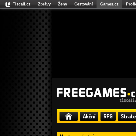
Tiscali.cz
Zprávy
Ženy
Cestování
Games.cz
Prof
Moulík.cz
Fights.cz
Sport
Dokina.cz
CZhity.cz
Našepe
Akční
RPG
Strate