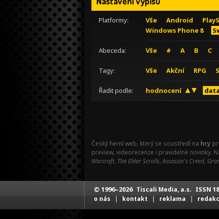
Nastavení výpisu
Platformy:
Vše
Android
Play
Windows Phone 8
S
Abeceda:
Vše
#
A
B
C
Tagy:
Vše
Akční
RPG
Řadit podle:
hodnocení
data
Český herní web, který se soustředí na
hry
pr
preview, videorecenze i pravidelné novinky. 
Warcraft
,
The Elder Scrolls
,
Assassin's Creed
,
Gran
© 1996–2026
ISSN 18
Tiscali Media, a.s.
|
|
|
o nás
kontakt
reklama
redak