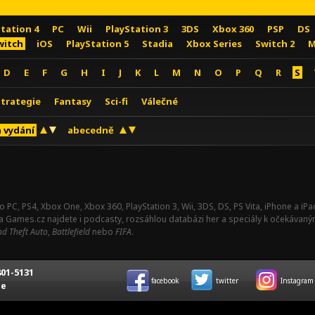
Station 4
PC
Wii
PlayStation 3
3DS
Xbox 360
PSP
DS
witch
iOS
PlayStation 5
Stadia
Xbox Series
Switch 2
M
D
E
F
G
H
I
J
K
L
M
N
O
P
Q
R
S
Strategie
Fantasy
Sci-fi
Válečné
 vydání
abecedně
o PC, PS4, Xbox One, Xbox 360, PlayStation 3, Wii, 3DS, DS, PS Vita, iPhone a i
Na Games.cz najdete i podcasty, rozsáhlou databázi her a speciály k očekávaný
d Theft Auto
,
Battlefield
nebo
FIFA
.
01-5131
facebook
twitter
Instagram
ce