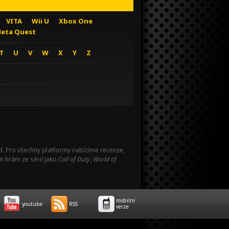
VITA
Wii U
Xbox One
eta Quest
T
U
V
W
X
Y
Z
Pad. Pro všechny platformy nabízíme recenze,
m hrám ze sérií jako
Call of Duty
,
World of
mobilní
youtube
RSS
verze