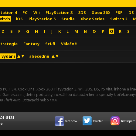
Station 4
PC
Wii
PlayStation 3
3DS
Xbox 360
PSP
DS
witch
iOS
PlayStation 5
Stadia
Xbox Series
Switch 2
M
D
E
F
G
H
I
J
K
L
M
N
O
P
Q
R
S
Strategie
Fantasy
Sci-fi
Válečné
 vydání
abecedně
o PC, PS4, Xbox One, Xbox 360, PlayStation 3, Wii, 3DS, DS, PS Vita, iPhone a i
Na Games.cz najdete i podcasty, rozsáhlou databázi her a speciály k očekávaný
d Theft Auto
,
Battlefield
nebo
FIFA
.
01-5131
facebook
twitter
Instagram
ce