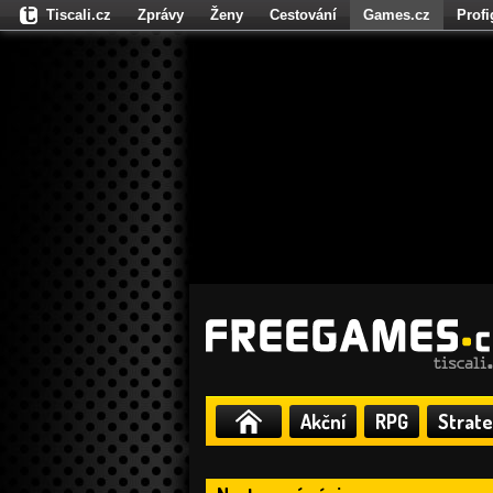
Tiscali.cz
Zprávy
Ženy
Cestování
Games.cz
Prof
Moulík.cz
Fights.cz
Sport
Dokina.cz
CZhity.cz
Našepe
Akční
RPG
Strate