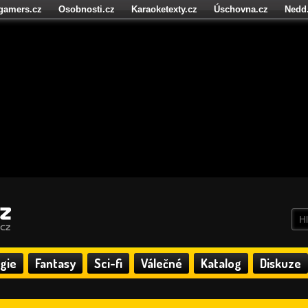
igamers.cz
Osobnosti.cz
Karaoketexty.cz
Úschovna.cz
Nedd
níze.cz
StartupInsider.cz
gie
Fantasy
Sci-fi
Válečné
Katalog
Diskuze