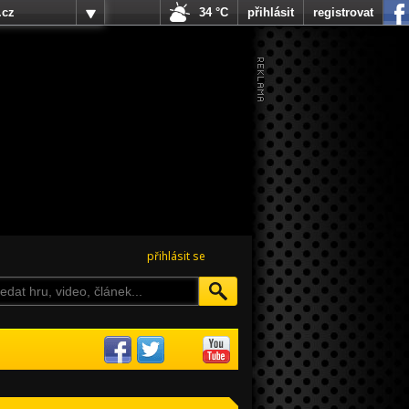
.cz
34 °C
přihlásit
registrovat
přihlásit se