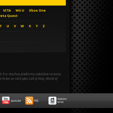
VITA
Wii U
Xbox One
eta Quest
T
U
V
W
X
Y
Z
Pad. Pro všechny platformy nabízíme recenze,
m hrám ze sérií jako
Call of Duty
,
World of
mobilní
youtube
RSS
verze