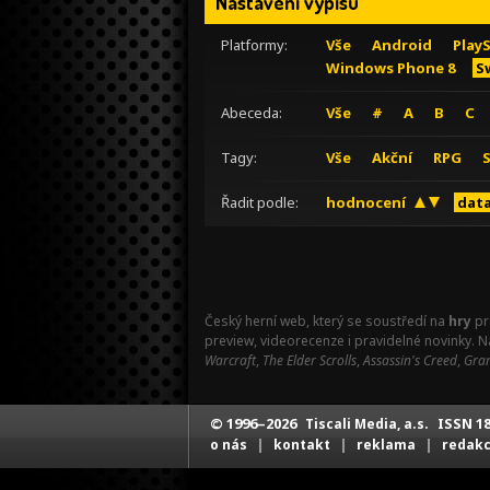
Nastavení výpisu
Platformy:
Vše
Android
Play
Windows Phone 8
S
Abeceda:
Vše
#
A
B
C
Tagy:
Vše
Akční
RPG
Řadit podle:
hodnocení
data
Český herní web, který se soustředí na
hry
pr
preview, videorecenze i pravidelné novinky. 
Warcraft
,
The Elder Scrolls
,
Assassin's Creed
,
Gran
© 1996–2026
ISSN 18
Tiscali Media, a.s.
|
|
|
o nás
kontakt
reklama
redak