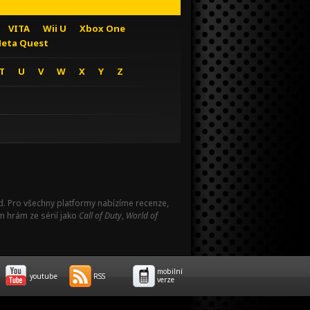
VITA
Wii U
Xbox One
eta Quest
T
U
V
W
X
Y
Z
Pad. Pro všechny platformy nabízíme recenze,
m hrám ze sérií jako
Call of Duty
,
World of
mobilní
youtube
RSS
verze