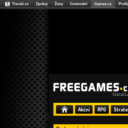
Tiscali.cz
Zprávy
Ženy
Cestování
Games.cz
Prof
Moulík.cz
Fights.cz
Sport
Dokina.cz
CZhity.cz
Našepe
Akční
RPG
Strate