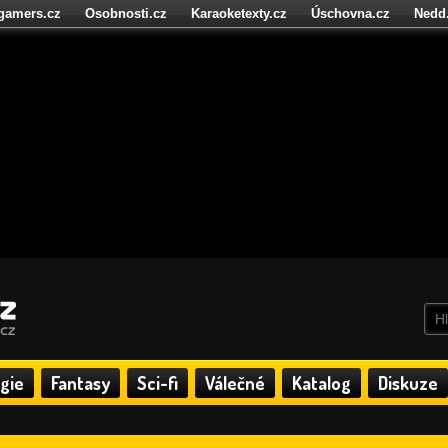
igamers.cz
Osobnosti.cz
Karaoketexty.cz
Úschovna.cz
Nedd
níze.cz
StartupInsider.cz
gie
Fantasy
Sci-fi
Válečné
Katalog
Diskuze