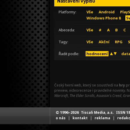
Nastavení výpisu
Platformy:
Vše
Android
Play
Windows Phone 8
S
Abeceda:
Vše
#
A
B
C
Tagy:
Vše
Akční
RPG
Řadit podle:
hodnocení
data
Český herní web, který se soustředí na
hry
pr
preview, videorecenze i pravidelné novinky. 
Warcraft
,
The Elder Scrolls
,
Assassin's Creed
,
Gran
© 1996–2026
ISSN 18
Tiscali Media, a.s.
|
|
|
o nás
kontakt
reklama
redak