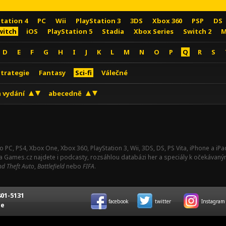
Station 4
PC
Wii
PlayStation 3
3DS
Xbox 360
PSP
DS
witch
iOS
PlayStation 5
Stadia
Xbox Series
Switch 2
M
D
E
F
G
H
I
J
K
L
M
N
O
P
Q
R
S
Strategie
Fantasy
Sci-fi
Válečné
 vydání
abecedně
o PC, PS4, Xbox One, Xbox 360, PlayStation 3, Wii, 3DS, DS, PS Vita, iPhone a i
Na Games.cz najdete i podcasty, rozsáhlou databázi her a speciály k očekávaný
d Theft Auto
,
Battlefield
nebo
FIFA
.
01-5131
facebook
twitter
Instagram
ce