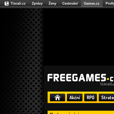
Tiscali.cz
Zprávy
Ženy
Cestování
Games.cz
Prof
Moulík.cz
Fights.cz
Sport
Dokina.cz
CZhity.cz
Našepe
Akční
RPG
Strate