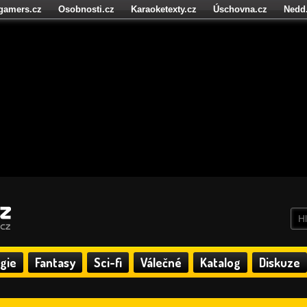
igamers.cz
Osobnosti.cz
Karaoketexty.cz
Úschovna.cz
Nedd
níze.cz
StartupInsider.cz
gie
Fantasy
Sci-fi
Válečné
Katalog
Diskuze