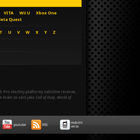
VITA
Wii U
Xbox One
eta Quest
T
U
V
W
X
Y
Z
Pad. Pro všechny platformy nabízíme recenze,
m hrám ze sérií jako
Call of Duty
,
World of
mobilní
youtube
RSS
verze