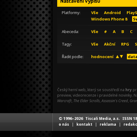
Nastavení výpisu
Platformy:
Vše
Android
Play
Windows Phone 8
S
Abeceda:
Vše
#
A
B
C
Tagy:
Vše
Akční
RPG
Řadit podle:
hodnocení
data
Český herní web, který se soustředí na
hry
pr
preview, videorecenze i pravidelné novinky. 
Warcraft
,
The Elder Scrolls
,
Assassin's Creed
,
Gran
© 1996–2026
ISSN 18
Tiscali Media, a.s.
|
|
|
o nás
kontakt
reklama
redak