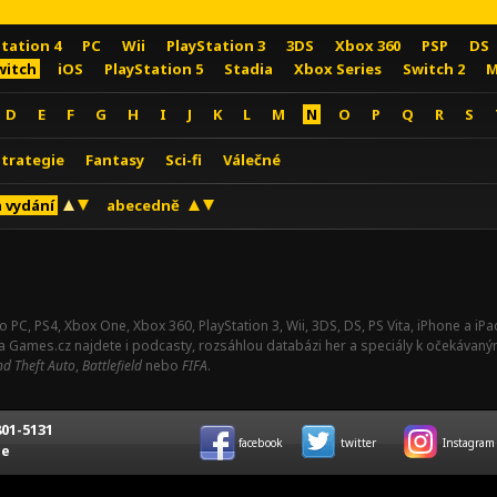
Station 4
PC
Wii
PlayStation 3
3DS
Xbox 360
PSP
DS
witch
iOS
PlayStation 5
Stadia
Xbox Series
Switch 2
M
D
E
F
G
H
I
J
K
L
M
N
O
P
Q
R
S
Strategie
Fantasy
Sci-fi
Válečné
 vydání
abecedně
o PC, PS4, Xbox One, Xbox 360, PlayStation 3, Wii, 3DS, DS, PS Vita, iPhone a i
Na Games.cz najdete i podcasty, rozsáhlou databázi her a speciály k očekávaný
d Theft Auto
,
Battlefield
nebo
FIFA
.
01-5131
facebook
twitter
Instagram
ce