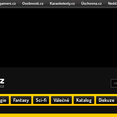
igamers.cz
Osobnosti.cz
Karaoketexty.cz
Úschovna.cz
Nedd
níze.cz
StartupInsider.cz
gie
Fantasy
Sci-fi
Válečné
Katalog
Diskuze