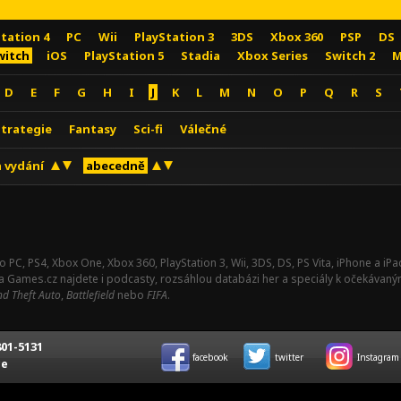
Station 4
PC
Wii
PlayStation 3
3DS
Xbox 360
PSP
DS
witch
iOS
PlayStation 5
Stadia
Xbox Series
Switch 2
M
D
E
F
G
H
I
J
K
L
M
N
O
P
Q
R
S
Strategie
Fantasy
Sci-fi
Válečné
 vydání
abecedně
o PC, PS4, Xbox One, Xbox 360, PlayStation 3, Wii, 3DS, DS, PS Vita, iPhone a i
Na Games.cz najdete i podcasty, rozsáhlou databázi her a speciály k očekávaný
d Theft Auto
,
Battlefield
nebo
FIFA
.
01-5131
facebook
twitter
Instagram
ce