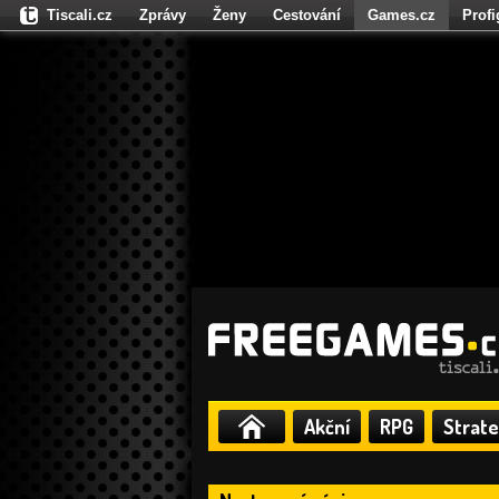
Tiscali.cz
Zprávy
Ženy
Cestování
Games.cz
Prof
Moulík.cz
Fights.cz
Sport
Dokina.cz
CZhity.cz
Našepe
Akční
RPG
Strate