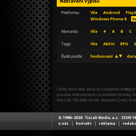
Nastavení výpisu
Platformy:
Vše
Android
Play
Windows Phone 8
S
Abeceda:
Vše
#
A
B
C
Tagy:
Vše
Akční
RPG
Řadit podle:
hodnocení
data
Český herní web, který se soustředí na
hry
pr
preview, videorecenze i pravidelné novinky. 
Warcraft
,
The Elder Scrolls
,
Assassin's Creed
,
Gran
© 1996–2026
ISSN 18
Tiscali Media, a.s.
|
|
|
o nás
kontakt
reklama
redak