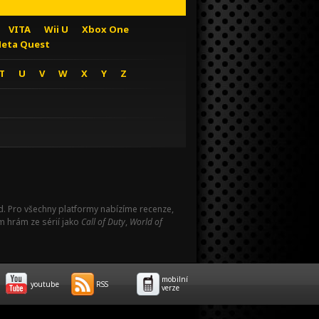
VITA
Wii U
Xbox One
eta Quest
T
U
V
W
X
Y
Z
Pad. Pro všechny platformy nabízíme recenze,
m hrám ze sérií jako
Call of Duty
,
World of
mobilní
youtube
RSS
verze