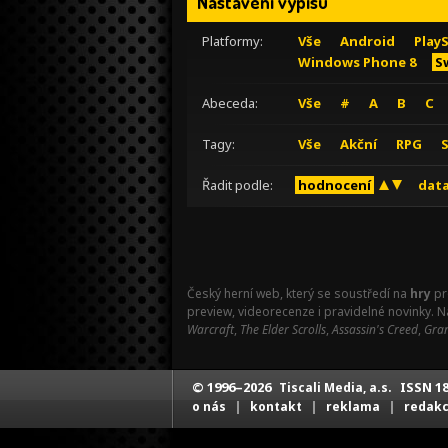
Nastavení výpisu
Platformy:
Vše
Android
Play
Windows Phone 8
S
Abeceda:
Vše
#
A
B
C
Tagy:
Vše
Akční
RPG
Řadit podle:
hodnocení
data
Český herní web, který se soustředí na
hry
pr
preview, videorecenze i pravidelné novinky. 
Warcraft
,
The Elder Scrolls
,
Assassin's Creed
,
Gran
© 1996–2026
ISSN 18
Tiscali Media, a.s.
|
|
|
o nás
kontakt
reklama
redak