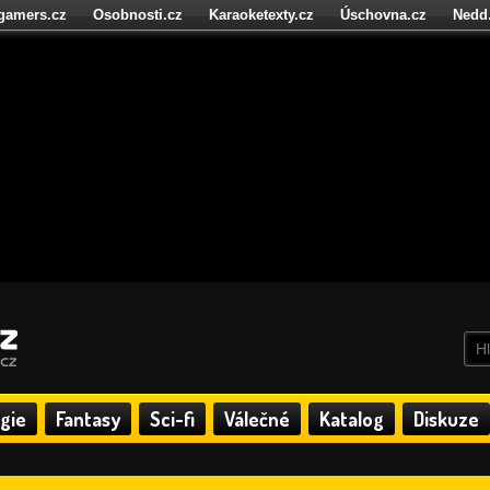
igamers.cz
Osobnosti.cz
Karaoketexty.cz
Úschovna.cz
Nedd
níze.cz
StartupInsider.cz
gie
Fantasy
Sci-fi
Válečné
Katalog
Diskuze