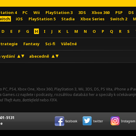
Station 4
PC
Wii
PlayStation 3
3DS
Xbox 360
PSP
DS
witch
iOS
PlayStation 5
Stadia
Xbox Series
Switch 2
M
D
E
F
G
H
I
J
K
L
M
N
O
P
Q
R
S
Strategie
Fantasy
Sci-fi
Válečné
 vydání
abecedně
o PC, PS4, Xbox One, Xbox 360, PlayStation 3, Wii, 3DS, DS, PS Vita, iPhone a i
Na Games.cz najdete i podcasty, rozsáhlou databázi her a speciály k očekávaný
d Theft Auto
,
Battlefield
nebo
FIFA
.
01-5131
facebook
twitter
Instagram
ce