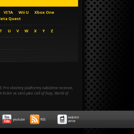
VITA
Wii U
Xbox One
eta Quest
T
U
V
W
X
Y
Z
Pad. Pro všechny platformy nabízíme recenze,
m hrám ze sérií jako
Call of Duty
,
World of
mobilní
youtube
RSS
verze