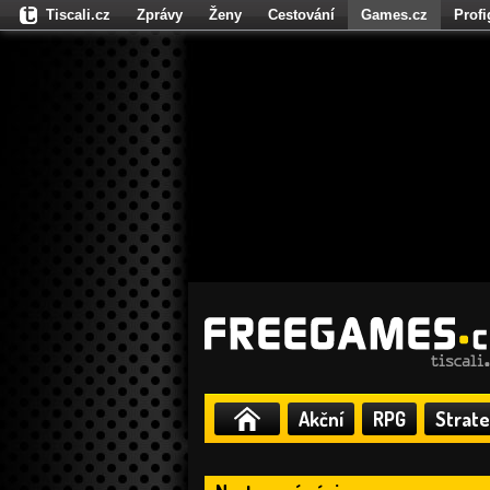
Tiscali.cz
Zprávy
Ženy
Cestování
Games.cz
Prof
Moulík.cz
Fights.cz
Sport
Dokina.cz
CZhity.cz
Našepe
Akční
RPG
Strate