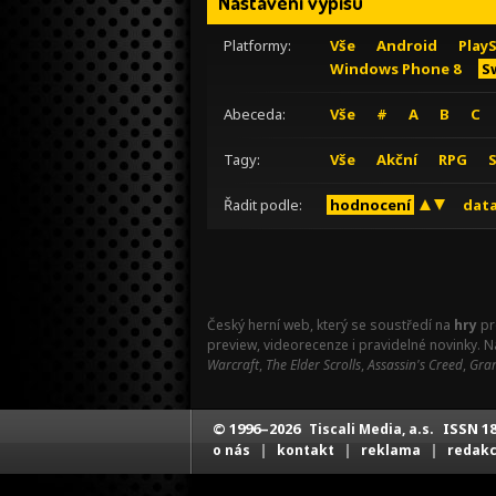
Nastavení výpisu
Platformy:
Vše
Android
Play
Windows Phone 8
S
Abeceda:
Vše
#
A
B
C
Tagy:
Vše
Akční
RPG
Řadit podle:
hodnocení
data
Český herní web, který se soustředí na
hry
pr
preview, videorecenze i pravidelné novinky. 
Warcraft
,
The Elder Scrolls
,
Assassin's Creed
,
Gran
© 1996–2026
ISSN 18
Tiscali Media, a.s.
|
|
|
o nás
kontakt
reklama
redak