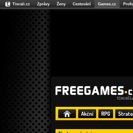
Tiscali.cz
Zprávy
Ženy
Cestování
Games.cz
Prof
Moulík.cz
Fights.cz
Sport
Dokina.cz
CZhity.cz
Našepe
Akční
RPG
Strate