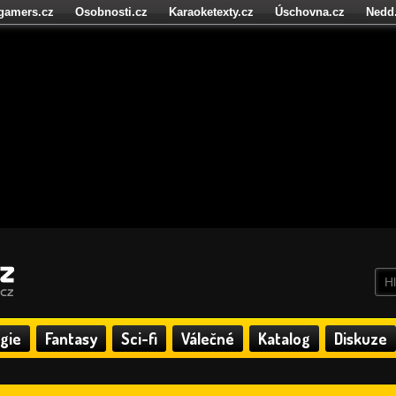
igamers.cz
Osobnosti.cz
Karaoketexty.cz
Úschovna.cz
Nedd
níze.cz
StartupInsider.cz
gie
Fantasy
Sci-fi
Válečné
Katalog
Diskuze