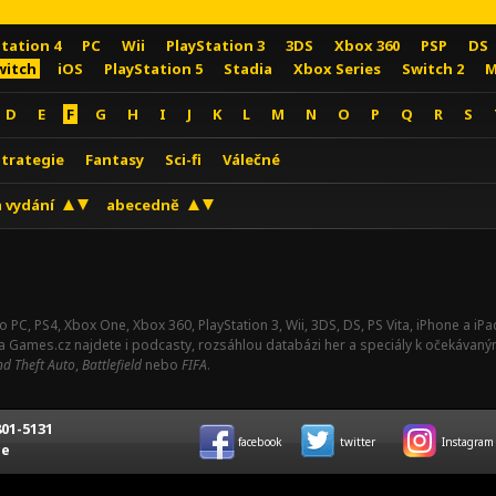
Station 4
PC
Wii
PlayStation 3
3DS
Xbox 360
PSP
DS
witch
iOS
PlayStation 5
Stadia
Xbox Series
Switch 2
M
D
E
F
G
H
I
J
K
L
M
N
O
P
Q
R
S
Strategie
Fantasy
Sci-fi
Válečné
 vydání
abecedně
o PC, PS4, Xbox One, Xbox 360, PlayStation 3, Wii, 3DS, DS, PS Vita, iPhone a i
Na Games.cz najdete i podcasty, rozsáhlou databázi her a speciály k očekávaný
d Theft Auto
,
Battlefield
nebo
FIFA
.
01-5131
facebook
twitter
Instagram
ce