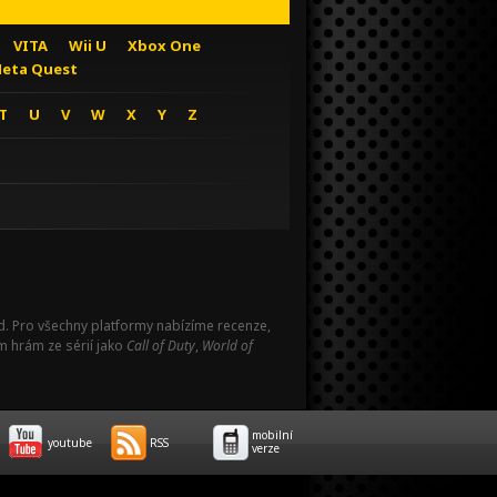
VITA
Wii U
Xbox One
eta Quest
T
U
V
W
X
Y
Z
Pad. Pro všechny platformy nabízíme recenze,
m hrám ze sérií jako
Call of Duty
,
World of
mobilní
youtube
RSS
verze