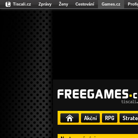
Tiscali.cz
Zprávy
Ženy
Cestování
Games.cz
Prof
Moulík.cz
Fights.cz
Sport
Dokina.cz
CZhity.cz
Našepe
Akční
RPG
Strate