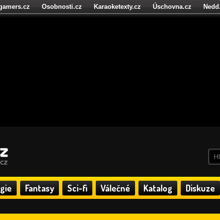
igamers.cz
Osobnosti.cz
Karaoketexty.cz
Úschovna.cz
Nedd
níze.cz
StartupInsider.cz
gie
Fantasy
Sci-fi
Válečné
Katalog
Diskuze