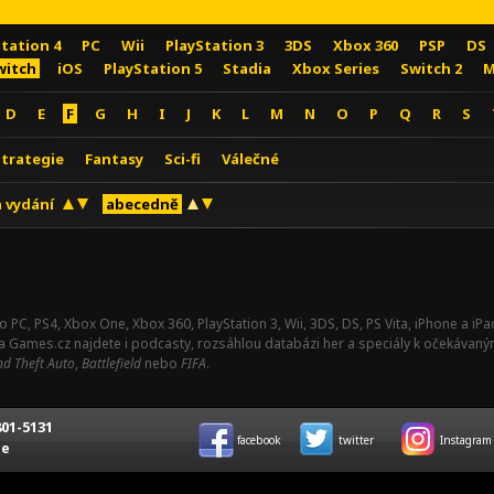
Station 4
PC
Wii
PlayStation 3
3DS
Xbox 360
PSP
DS
witch
iOS
PlayStation 5
Stadia
Xbox Series
Switch 2
M
D
E
F
G
H
I
J
K
L
M
N
O
P
Q
R
S
Strategie
Fantasy
Sci-fi
Válečné
 vydání
abecedně
o PC, PS4, Xbox One, Xbox 360, PlayStation 3, Wii, 3DS, DS, PS Vita, iPhone a i
Na Games.cz najdete i podcasty, rozsáhlou databázi her a speciály k očekávaný
d Theft Auto
,
Battlefield
nebo
FIFA
.
01-5131
facebook
twitter
Instagram
ce