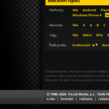
Nastavení výpisu
Platformy:
Vše
Android
Play
Windows Phone 8
S
Abeceda:
Vše
#
A
B
C
Tagy:
Vše
Akční
RPG
Řadit podle:
hodnocení
data
Český herní web, který se soustředí na
hry
pr
preview, videorecenze i pravidelné novinky. 
Warcraft
,
The Elder Scrolls
,
Assassin's Creed
,
Gran
© 1996–2026
ISSN 18
Tiscali Media, a.s.
|
|
|
o nás
kontakt
reklama
redak