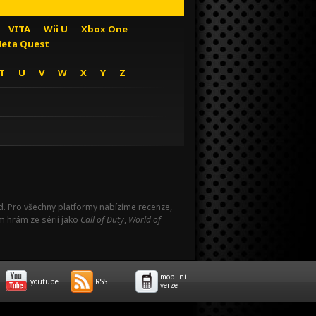
VITA
Wii U
Xbox One
eta Quest
T
U
V
W
X
Y
Z
Pad. Pro všechny platformy nabízíme recenze,
m hrám ze sérií jako
Call of Duty
,
World of
mobilní
youtube
RSS
verze