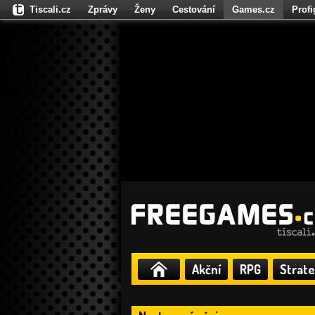
Tiscali.cz
Zprávy
Ženy
Cestování
Games.cz
Prof
Moulík.cz
Fights.cz
Sport
Dokina.cz
CZhity.cz
Našepe
Akční
RPG
Strate