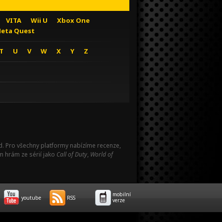
VITA
Wii U
Xbox One
eta Quest
T
U
V
W
X
Y
Z
Pad. Pro všechny platformy nabízíme recenze,
m hrám ze sérií jako
Call of Duty
,
World of
mobilní
youtube
RSS
verze