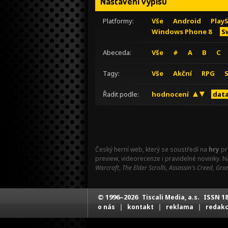
Nastavení výpisu
Platformy:
Vše
Android
Play
Windows Phone 8
S
Abeceda:
Vše
#
A
B
C
Tagy:
Vše
Akční
RPG
Řadit podle:
hodnocení
data
Český herní web, který se soustředí na
hry
pr
preview, videorecenze i pravidelné novinky. 
Warcraft
,
The Elder Scrolls
,
Assassin's Creed
,
Gran
© 1996–2026
ISSN 18
Tiscali Media, a.s.
|
|
|
o nás
kontakt
reklama
redak