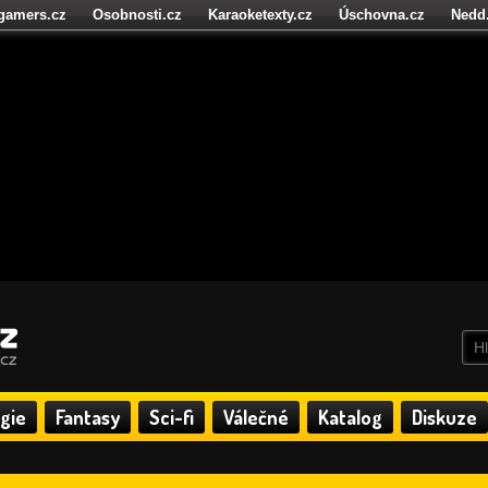
igamers.cz
Osobnosti.cz
Karaoketexty.cz
Úschovna.cz
Nedd
níze.cz
StartupInsider.cz
gie
Fantasy
Sci-fi
Válečné
Katalog
Diskuze