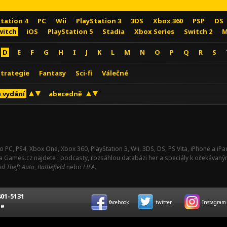
Station 4
PC
Wii
PlayStation 3
3DS
Xbox 360
PSP
DS
witch
iOS
PlayStation 5
Stadia
Xbox Series
Switch 2
M
D
E
F
G
H
I
J
K
L
M
N
O
P
Q
R
S
Strategie
Fantasy
Sci-fi
Válečné
 vydání
abecedně
o PC, PS4, Xbox One, Xbox 360, PlayStation 3, Wii, 3DS, DS, PS Vita, iPhone a i
Na Games.cz najdete i podcasty, rozsáhlou databázi her a speciály k očekávaný
d Theft Auto
,
Battlefield
nebo
FIFA
.
01-5131
facebook
twitter
Instagram
ce