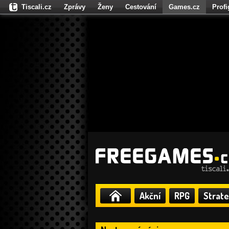
Tiscali.cz
Zprávy
Ženy
Cestování
Games.cz
Prof
Moulík.cz
Fights.cz
Sport
Dokina.cz
CZhity.cz
Našepe
Akční
RPG
Strate