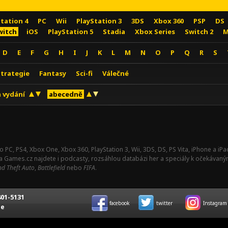
Station 4
PC
Wii
PlayStation 3
3DS
Xbox 360
PSP
DS
witch
iOS
PlayStation 5
Stadia
Xbox Series
Switch 2
M
D
E
F
G
H
I
J
K
L
M
N
O
P
Q
R
S
Strategie
Fantasy
Sci-fi
Válečné
 vydání
abecedně
o PC, PS4, Xbox One, Xbox 360, PlayStation 3, Wii, 3DS, DS, PS Vita, iPhone a i
Na Games.cz najdete i podcasty, rozsáhlou databázi her a speciály k očekávaný
d Theft Auto
,
Battlefield
nebo
FIFA
.
01-5131
facebook
twitter
Instagram
ce