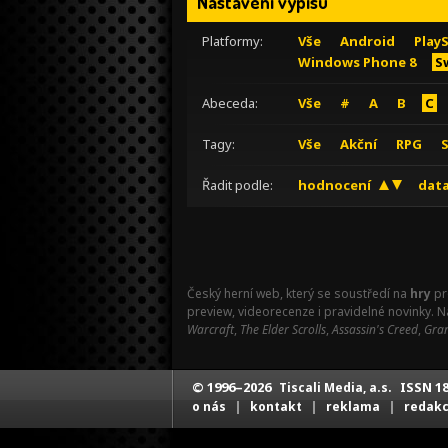
Nastavení výpisu
Platformy:
Vše
Android
Play
Windows Phone 8
S
Abeceda:
Vše
#
A
B
C
Tagy:
Vše
Akční
RPG
Řadit podle:
hodnocení
data
Český herní web, který se soustředí na
hry
pr
preview, videorecenze i pravidelné novinky. 
Warcraft
,
The Elder Scrolls
,
Assassin's Creed
,
Gran
© 1996–2026
ISSN 18
Tiscali Media, a.s.
|
|
|
o nás
kontakt
reklama
redak