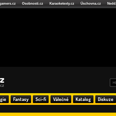
igamers.cz
Osobnosti.cz
Karaoketexty.cz
Úschovna.cz
Nedd
níze.cz
StartupInsider.cz
gie
Fantasy
Sci-fi
Válečné
Katalog
Diskuze