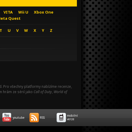
VITA
Wii U
Xbox One
eta Quest
T
U
V
W
X
Y
Z
Pad. Pro všechny platformy nabízíme recenze,
m hrám ze sérií jako
Call of Duty
,
World of
mobilní
youtube
RSS
verze