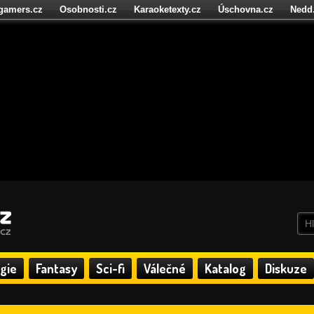
igamers.cz
Osobnosti.cz
Karaoketexty.cz
Úschovna.cz
Nedd
níze.cz
StartupInsider.cz
gie
Fantasy
Sci-fi
Válečné
Katalog
Diskuze