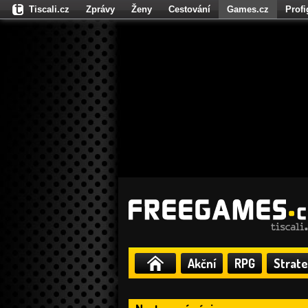
Tiscali.cz
Zprávy
Ženy
Cestování
Games.cz
Prof
Moulík.cz
Fights.cz
Sport
Dokina.cz
CZhity.cz
Našepe
Akční
RPG
Strate