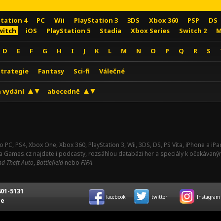
Station 4
PC
Wii
PlayStation 3
3DS
Xbox 360
PSP
DS
witch
iOS
PlayStation 5
Stadia
Xbox Series
Switch 2
M
D
E
F
G
H
I
J
K
L
M
N
O
P
Q
R
S
Strategie
Fantasy
Sci-fi
Válečné
 vydání
abecedně
o PC, PS4, Xbox One, Xbox 360, PlayStation 3, Wii, 3DS, DS, PS Vita, iPhone a i
Na Games.cz najdete i podcasty, rozsáhlou databázi her a speciály k očekávaný
d Theft Auto
,
Battlefield
nebo
FIFA
.
01-5131
facebook
twitter
Instagram
ce