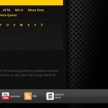
VITA
Wii U
Xbox One
eta Quest
T
U
V
W
X
Y
Z
Pad. Pro všechny platformy nabízíme recenze,
m hrám ze sérií jako
Call of Duty
,
World of
mobilní
youtube
RSS
verze