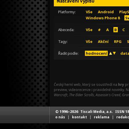
Nastavení výpisu
Platformy:
Vše
Android
Play
Windows Phone 8
S
Abeceda:
Vše
#
A
B
C
Tagy:
Vše
Akční
RPG
Řadit podle:
hodnocení
data
Český herní web, který se soustředí na
hry
pr
preview, videorecenze i pravidelné novinky. 
Warcraft
,
The Elder Scrolls
,
Assassin's Creed
,
Gran
© 1996–2026
ISSN 18
Tiscali Media, a.s.
|
|
|
o nás
kontakt
reklama
redak