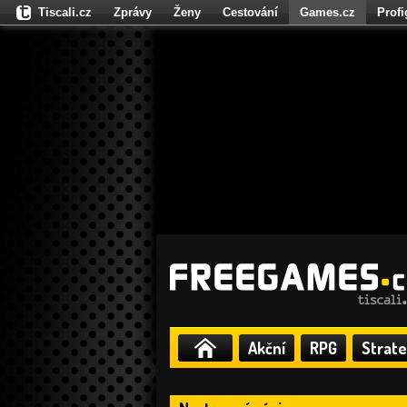
Tiscali.cz
Zprávy
Ženy
Cestování
Games.cz
Prof
Moulík.cz
Fights.cz
Sport
Dokina.cz
CZhity.cz
Našepe
Akční
RPG
Strate