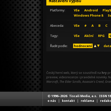
Nastavení výpisu
Platformy:
Vše
Android
Play
Windows Phone 8
S
Abeceda:
Vše
#
A
B
C
Tagy:
Vše
Akční
RPG
Řadit podle:
hodnocení
data
Český herní web, který se soustředí na
hry
pr
preview, videorecenze i pravidelné novinky. 
Warcraft
,
The Elder Scrolls
,
Assassin's Creed
,
Gran
© 1996–2026
ISSN 18
Tiscali Media, a.s.
|
|
|
o nás
kontakt
reklama
redak