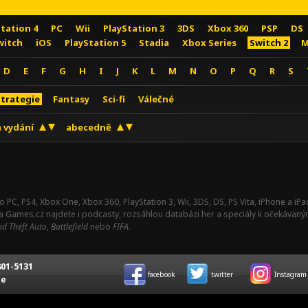
Station 4
PC
Wii
PlayStation 3
3DS
Xbox 360
PSP
DS
witch
iOS
PlayStation 5
Stadia
Xbox Series
Switch 2
M
D
E
F
G
H
I
J
K
L
M
N
O
P
Q
R
S
Strategie
Fantasy
Sci-fi
Válečné
 vydání
abecedně
o PC, PS4, Xbox One, Xbox 360, PlayStation 3, Wii, 3DS, DS, PS Vita, iPhone a i
Na Games.cz najdete i podcasty, rozsáhlou databázi her a speciály k očekávaný
d Theft Auto
,
Battlefield
nebo
FIFA
.
01-5131
facebook
twitter
Instagram
ce