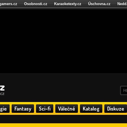
igamers.cz
Osobnosti.cz
Karaoketexty.cz
Úschovna.cz
Nedd
níze.cz
StartupInsider.cz
gie
Fantasy
Sci-fi
Válečné
Katalog
Diskuze