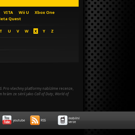
VITA
Wii U
Xbox One
eta Quest
T
U
V
W
X
Y
Z
Pad. Pro všechny platformy nabízíme recenze,
m hrám ze sérií jako
Call of Duty
,
World of
mobilní
youtube
RSS
verze