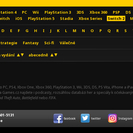
Station 4
PC
Wii
PlayStation 3
3DS
Xbox 360
PSP
DS
witch
iOS
PlayStation 5
Stadia
Xbox Series
Switch 2
M
D
E
F
G
H
I
J
K
L
M
N
O
P
Q
R
S
Strategie
Fantasy
Sci-fi
Válečné
 vydání
abecedně
o PC, PS4, Xbox One, Xbox 360, PlayStation 3, Wii, 3DS, DS, PS Vita, iPhone a i
Na Games.cz najdete i podcasty, rozsáhlou databázi her a speciály k očekávaný
d Theft Auto
,
Battlefield
nebo
FIFA
.
01-5131
facebook
twitter
Instagram
ce