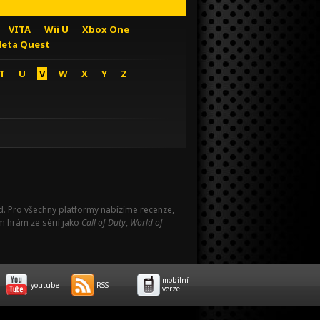
VITA
Wii U
Xbox One
eta Quest
T
U
V
W
X
Y
Z
Pad. Pro všechny platformy nabízíme recenze,
m hrám ze sérií jako
Call of Duty
,
World of
mobilní
youtube
RSS
verze