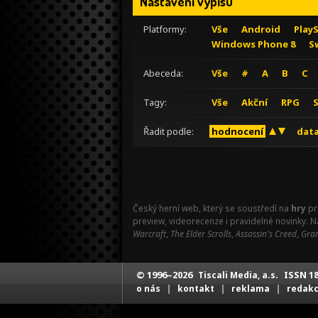
Nastavení výpisu
Platformy:
Vše
Android
Play
Windows Phone 8
S
Abeceda:
Vše
#
A
B
C
Tagy:
Vše
Akční
RPG
Řadit podle:
hodnocení
data
Český herní web, který se soustředí na
hry
pr
preview, videorecenze i pravidelné novinky. 
Warcraft
,
The Elder Scrolls
,
Assassin's Creed
,
Gran
© 1996–2026
ISSN 18
Tiscali Media, a.s.
|
|
|
o nás
kontakt
reklama
redak