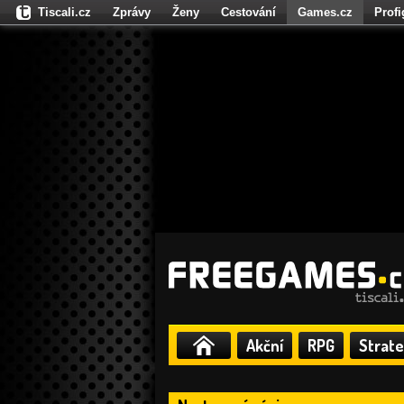
Tiscali.cz
Zprávy
Ženy
Cestování
Games.cz
Prof
Moulík.cz
Fights.cz
Sport
Dokina.cz
CZhity.cz
Našepe
Akční
RPG
Strate