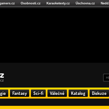
igamers.cz
Osobnosti.cz
Karaoketexty.cz
Úschovna.cz
Nedd
níze.cz
StartupInsider.cz
gie
Fantasy
Sci-fi
Válečné
Katalog
Diskuze