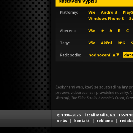
Nastavení výpisu
Platformy:
Vše
Android
Play
Windows Phone 8
S
Abeceda:
Vše
#
A
B
C
Tagy:
Vše
Akční
RPG
Řadit podle:
hodnocení
data
Český herní web, který se soustředí na
hry
pr
preview, videorecenze i pravidelné novinky. 
Warcraft
,
The Elder Scrolls
,
Assassin's Creed
,
Gran
© 1996–2026
ISSN 18
Tiscali Media, a.s.
|
|
|
o nás
kontakt
reklama
redak