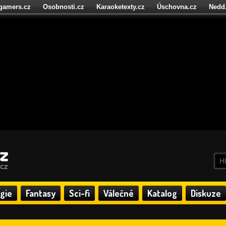
igamers.cz
Osobnosti.cz
Karaoketexty.cz
Úschovna.cz
Nedd
níze.cz
StartupInsider.cz
gie
Fantasy
Sci-fi
Válečné
Katalog
Diskuze