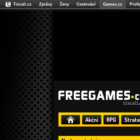
Tiscali.cz
Zprávy
Ženy
Cestování
Games.cz
Prof
Moulík.cz
Fights.cz
Sport
Dokina.cz
CZhity.cz
Našepe
Akční
RPG
Strate