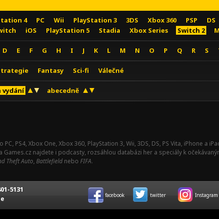
Station 4
PC
Wii
PlayStation 3
3DS
Xbox 360
PSP
DS
witch
iOS
PlayStation 5
Stadia
Xbox Series
Switch 2
M
D
E
F
G
H
I
J
K
L
M
N
O
P
Q
R
S
Strategie
Fantasy
Sci-fi
Válečné
 vydání
abecedně
o PC, PS4, Xbox One, Xbox 360, PlayStation 3, Wii, 3DS, DS, PS Vita, iPhone a i
Na Games.cz najdete i podcasty, rozsáhlou databázi her a speciály k očekávaný
d Theft Auto
,
Battlefield
nebo
FIFA
.
01-5131
facebook
twitter
Instagram
ce