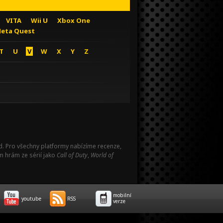
VITA
Wii U
Xbox One
eta Quest
T
U
V
W
X
Y
Z
Pad. Pro všechny platformy nabízíme recenze,
m hrám ze sérií jako
Call of Duty
,
World of
mobilní
youtube
RSS
verze