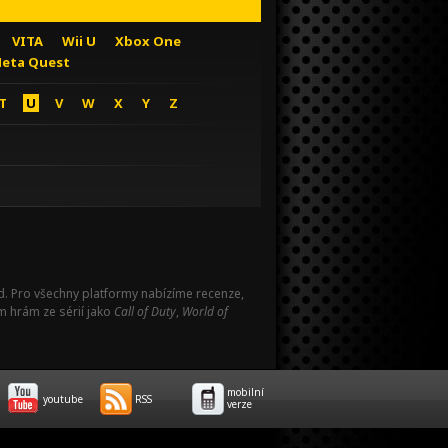
VITA
Wii U
Xbox One
eta Quest
T
U
V
W
X
Y
Z
Pad. Pro všechny platformy nabízíme recenze,
m hrám ze sérií jako
Call of Duty
,
World of
mobilní
youtube
RSS
verze