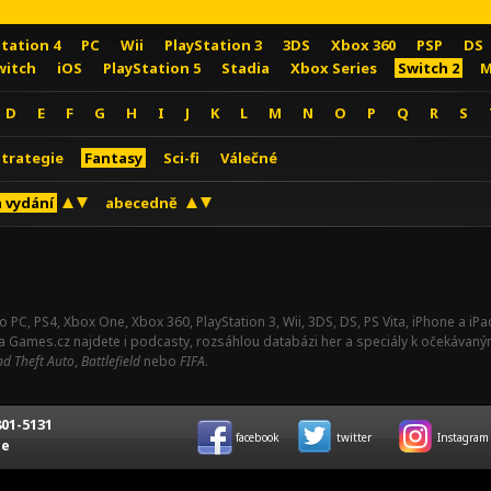
Station 4
PC
Wii
PlayStation 3
3DS
Xbox 360
PSP
DS
witch
iOS
PlayStation 5
Stadia
Xbox Series
Switch 2
M
D
E
F
G
H
I
J
K
L
M
N
O
P
Q
R
S
Strategie
Fantasy
Sci-fi
Válečné
 vydání
abecedně
o PC, PS4, Xbox One, Xbox 360, PlayStation 3, Wii, 3DS, DS, PS Vita, iPhone a i
Na Games.cz najdete i podcasty, rozsáhlou databázi her a speciály k očekávaný
d Theft Auto
,
Battlefield
nebo
FIFA
.
01-5131
facebook
twitter
Instagram
ce