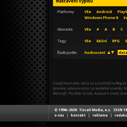
Nastavení výpisu
Platformy:
Vše
Android
Play
Windows Phone 8
S
Abeceda:
Vše
#
A
B
C
Tagy:
Vše
Akční
RPG
Řadit podle:
hodnocení
data
Český herní web, který se soustředí na
hry
pr
preview, videorecenze i pravidelné novinky. 
Warcraft
,
The Elder Scrolls
,
Assassin's Creed
,
Gran
© 1996–2026
ISSN 18
Tiscali Media, a.s.
|
|
|
o nás
kontakt
reklama
redak