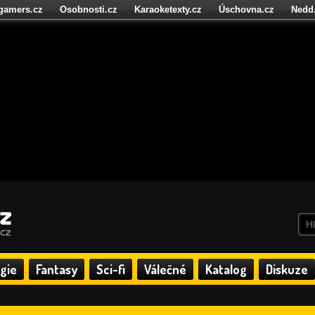
igamers.cz
Osobnosti.cz
Karaoketexty.cz
Úschovna.cz
Nedd
níze.cz
StartupInsider.cz
gie
Fantasy
Sci-fi
Válečné
Katalog
Diskuze