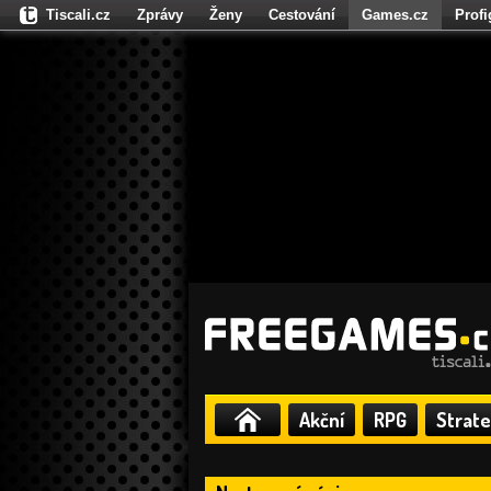
Tiscali.cz
Zprávy
Ženy
Cestování
Games.cz
Prof
Moulík.cz
Fights.cz
Sport
Dokina.cz
CZhity.cz
Našepe
Akční
RPG
Strate