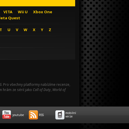
VITA
Wii U
Xbox One
eta Quest
T
U
V
W
X
Y
Z
Pad. Pro všechny platformy nabízíme recenze,
m hrám ze sérií jako
Call of Duty
,
World of
mobilní
youtube
RSS
verze