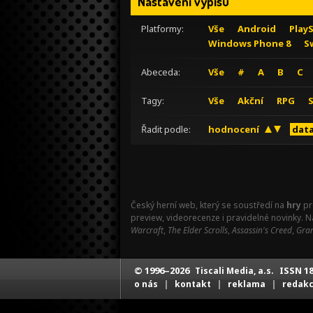
Nastavení výpisu
Platformy:
Vše
Android
Play
Windows Phone 8
S
Abeceda:
Vše
#
A
B
C
Tagy:
Vše
Akční
RPG
Řadit podle:
hodnocení
data
Český herní web, který se soustředí na
hry
pr
preview, videorecenze i pravidelné novinky. 
Warcraft
,
The Elder Scrolls
,
Assassin's Creed
,
Gran
© 1996–2026
ISSN 18
Tiscali Media, a.s.
|
|
|
o nás
kontakt
reklama
redak