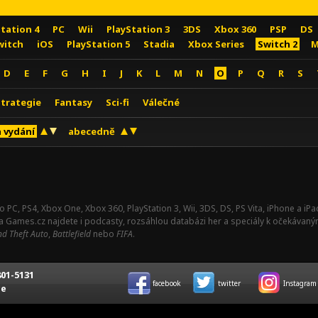
Station 4
PC
Wii
PlayStation 3
3DS
Xbox 360
PSP
DS
witch
iOS
PlayStation 5
Stadia
Xbox Series
Switch 2
M
D
E
F
G
H
I
J
K
L
M
N
O
P
Q
R
S
Strategie
Fantasy
Sci-fi
Válečné
 vydání
abecedně
o PC, PS4, Xbox One, Xbox 360, PlayStation 3, Wii, 3DS, DS, PS Vita, iPhone a i
Na Games.cz najdete i podcasty, rozsáhlou databázi her a speciály k očekávaný
d Theft Auto
,
Battlefield
nebo
FIFA
.
01-5131
facebook
twitter
Instagram
ce