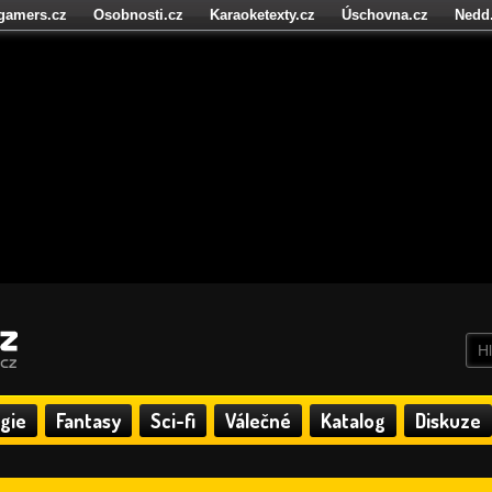
igamers.cz
Osobnosti.cz
Karaoketexty.cz
Úschovna.cz
Nedd
níze.cz
StartupInsider.cz
gie
Fantasy
Sci-fi
Válečné
Katalog
Diskuze