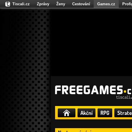
Tiscali.cz
Zprávy
Ženy
Cestování
Games.cz
Prof
Moulík.cz
Fights.cz
Sport
Dokina.cz
CZhity.cz
Našepe
Akční
RPG
Strate