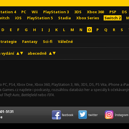
Station 4
PC
Wii
PlayStation 3
3DS
Xbox 360
PSP
DS
witch
iOS
PlayStation 5
Stadia
Xbox Series
Switch 2
M
D
E
F
G
H
I
J
K
L
M
N
O
P
Q
R
S
Strategie
Fantasy
Sci-fi
Válečné
 vydání
abecedně
o PC, PS4, Xbox One, Xbox 360, PlayStation 3, Wii, 3DS, DS, PS Vita, iPhone a i
Na Games.cz najdete i podcasty, rozsáhlou databázi her a speciály k očekávaný
d Theft Auto
,
Battlefield
nebo
FIFA
.
01-5131
facebook
twitter
Instagram
ce