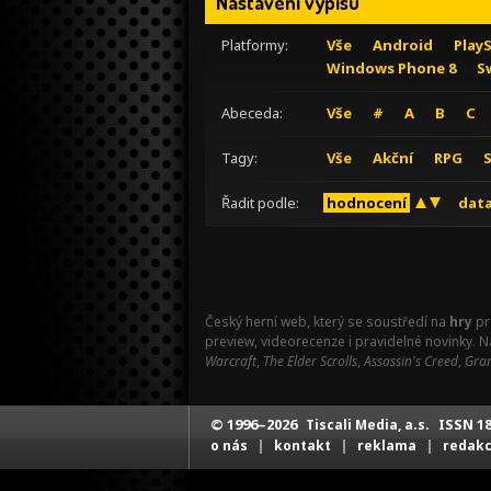
Nastavení výpisu
Platformy:
Vše
Android
Play
Windows Phone 8
S
Abeceda:
Vše
#
A
B
C
Tagy:
Vše
Akční
RPG
Řadit podle:
hodnocení
data
Český herní web, který se soustředí na
hry
pr
preview, videorecenze i pravidelné novinky. 
Warcraft
,
The Elder Scrolls
,
Assassin's Creed
,
Gran
© 1996–2026
ISSN 18
Tiscali Media, a.s.
|
|
|
o nás
kontakt
reklama
redak