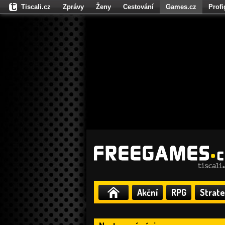
Tiscali.cz
Zprávy
Ženy
Cestování
Games.cz
Prof
Moulík.cz
Fights.cz
Sport
Dokina.cz
CZhity.cz
Našepe
Akční
RPG
Strate