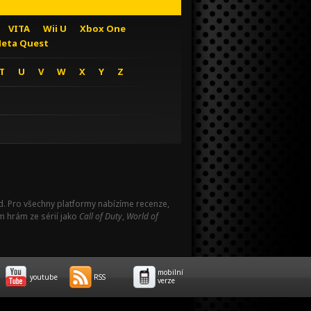
VITA
Wii U
Xbox One
eta Quest
T
U
V
W
X
Y
Z
Pad. Pro všechny platformy nabízíme recenze,
m hrám ze sérií jako
Call of Duty
,
World of
mobilní
youtube
RSS
verze