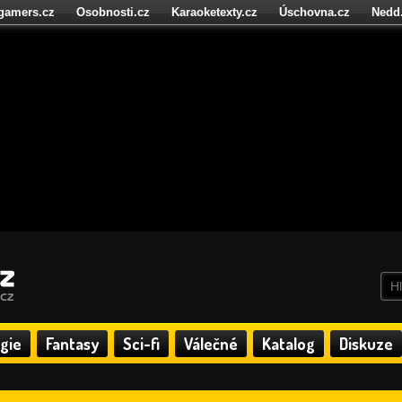
igamers.cz
Osobnosti.cz
Karaoketexty.cz
Úschovna.cz
Nedd
níze.cz
StartupInsider.cz
gie
Fantasy
Sci-fi
Válečné
Katalog
Diskuze