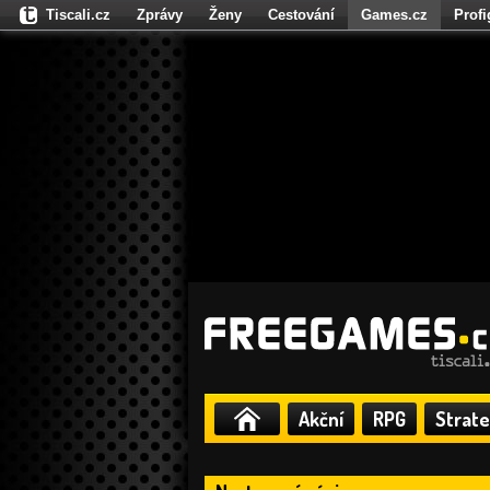
Tiscali.cz
Zprávy
Ženy
Cestování
Games.cz
Prof
Moulík.cz
Fights.cz
Sport
Dokina.cz
CZhity.cz
Našepe
Akční
RPG
Strate