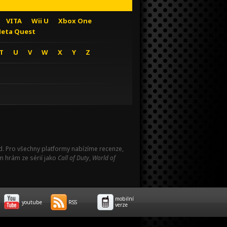
VITA
Wii U
Xbox One
eta Quest
T
U
V
W
X
Y
Z
Pad. Pro všechny platformy nabízíme recenze,
m hrám ze sérií jako
Call of Duty
,
World of
mobilní
youtube
RSS
verze