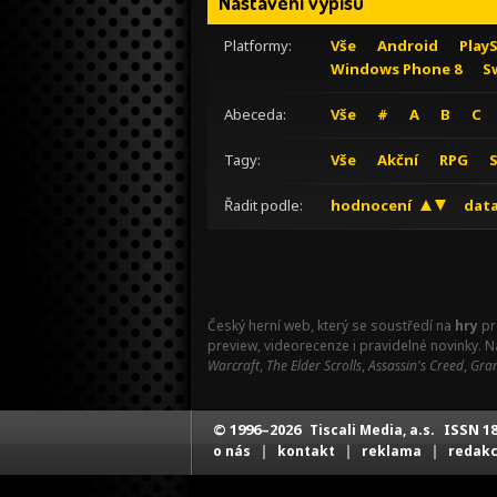
Nastavení výpisu
Platformy:
Vše
Android
Play
Windows Phone 8
S
Abeceda:
Vše
#
A
B
C
Tagy:
Vše
Akční
RPG
Řadit podle:
hodnocení
data
Český herní web, který se soustředí na
hry
pr
preview, videorecenze i pravidelné novinky. 
Warcraft
,
The Elder Scrolls
,
Assassin's Creed
,
Gran
© 1996–2026
ISSN 18
Tiscali Media, a.s.
|
|
|
o nás
kontakt
reklama
redak