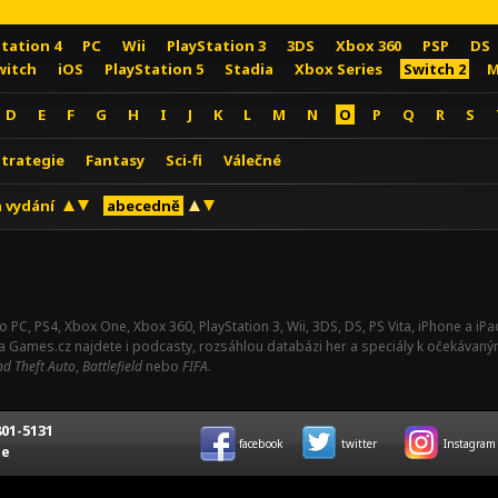
Station 4
PC
Wii
PlayStation 3
3DS
Xbox 360
PSP
DS
witch
iOS
PlayStation 5
Stadia
Xbox Series
Switch 2
M
D
E
F
G
H
I
J
K
L
M
N
O
P
Q
R
S
Strategie
Fantasy
Sci-fi
Válečné
 vydání
abecedně
o PC, PS4, Xbox One, Xbox 360, PlayStation 3, Wii, 3DS, DS, PS Vita, iPhone a i
Na Games.cz najdete i podcasty, rozsáhlou databázi her a speciály k očekávaný
d Theft Auto
,
Battlefield
nebo
FIFA
.
01-5131
facebook
twitter
Instagram
ce