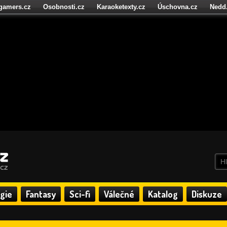
igamers.cz
Osobnosti.cz
Karaoketexty.cz
Úschovna.cz
Nedd
níze.cz
StartupInsider.cz
gie
Fantasy
Sci-fi
Válečné
Katalog
Diskuze