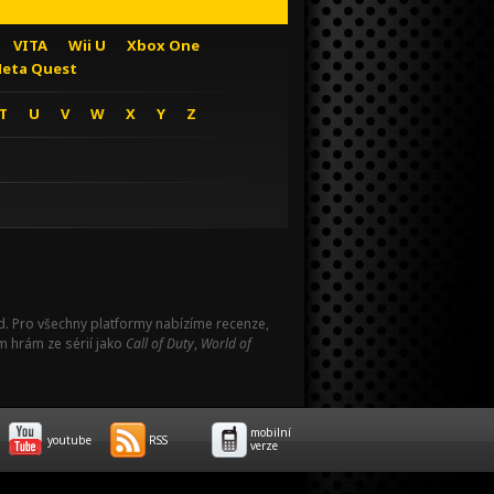
VITA
Wii U
Xbox One
eta Quest
T
U
V
W
X
Y
Z
Pad. Pro všechny platformy nabízíme recenze,
m hrám ze sérií jako
Call of Duty
,
World of
mobilní
youtube
RSS
verze