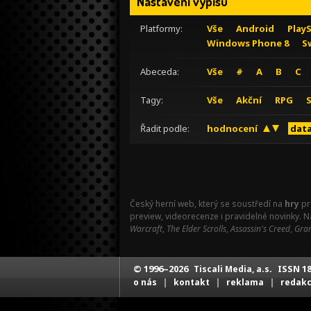
Nastavení výpisu
Platformy:
Vše
Android
Play
Windows Phone 8
S
Abeceda:
Vše
#
A
B
C
Tagy:
Vše
Akční
RPG
Řadit podle:
hodnocení
data
Český herní web, který se soustředí na
hry
pr
preview, videorecenze i pravidelné novinky. 
Warcraft
,
The Elder Scrolls
,
Assassin's Creed
,
Gran
© 1996–2026
ISSN 18
Tiscali Media, a.s.
|
|
|
o nás
kontakt
reklama
redak