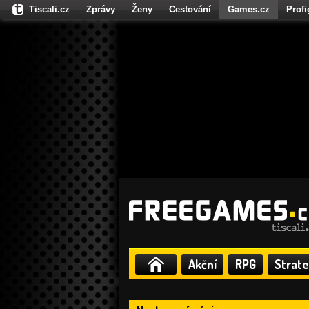
Tiscali.cz
Zprávy
Ženy
Cestování
Games.cz
Prof
Moulík.cz
Fights.cz
Sport
Dokina.cz
CZhity.cz
Našepe
Akční
RPG
Strate