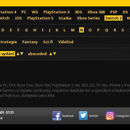
Station 4
PC
Wii
PlayStation 3
3DS
Xbox 360
PSP
DS
witch
iOS
PlayStation 5
Stadia
Xbox Series
Switch 2
M
D
E
F
G
H
I
J
K
L
M
N
O
P
Q
R
S
Strategie
Fantasy
Sci-fi
Válečné
 vydání
abecedně
o PC, PS4, Xbox One, Xbox 360, PlayStation 3, Wii, 3DS, DS, PS Vita, iPhone a i
Na Games.cz najdete i podcasty, rozsáhlou databázi her a speciály k očekávaný
d Theft Auto
,
Battlefield
nebo
FIFA
.
01-5131
facebook
twitter
Instagram
ce