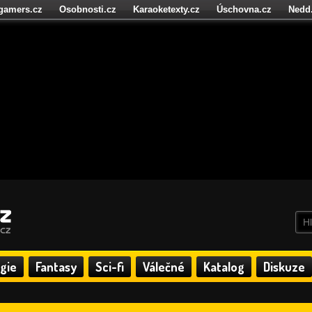
igamers.cz
Osobnosti.cz
Karaoketexty.cz
Úschovna.cz
Nedd
níze.cz
StartupInsider.cz
gie
Fantasy
Sci-fi
Válečné
Katalog
Diskuze