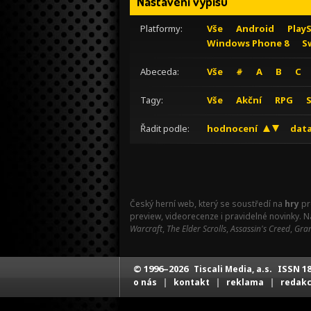
Nastavení výpisu
Platformy:
Vše
Android
Play
Windows Phone 8
S
Abeceda:
Vše
#
A
B
C
Tagy:
Vše
Akční
RPG
Řadit podle:
hodnocení
data
Český herní web, který se soustředí na
hry
pr
preview, videorecenze i pravidelné novinky. 
Warcraft
,
The Elder Scrolls
,
Assassin's Creed
,
Gran
© 1996–2026
ISSN 18
Tiscali Media, a.s.
|
|
|
o nás
kontakt
reklama
redak