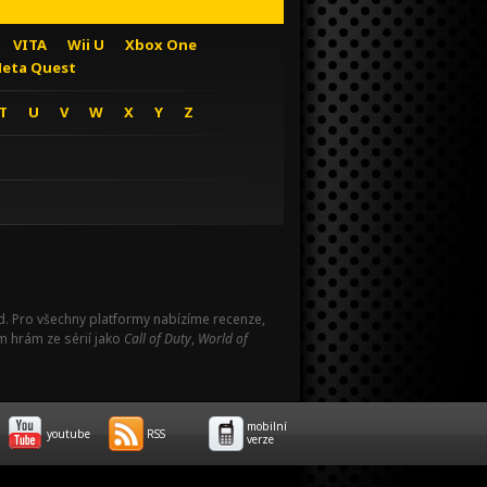
VITA
Wii U
Xbox One
eta Quest
T
U
V
W
X
Y
Z
Pad. Pro všechny platformy nabízíme recenze,
m hrám ze sérií jako
Call of Duty
,
World of
mobilní
youtube
RSS
verze