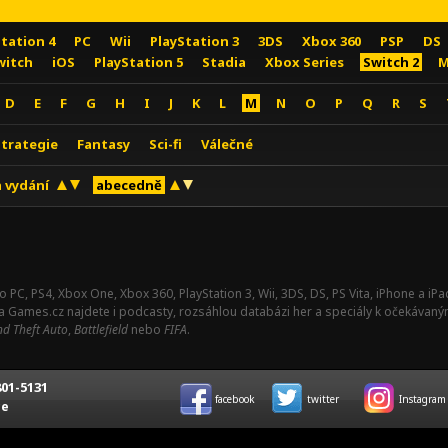
Station 4
PC
Wii
PlayStation 3
3DS
Xbox 360
PSP
DS
witch
iOS
PlayStation 5
Stadia
Xbox Series
Switch 2
M
D
E
F
G
H
I
J
K
L
M
N
O
P
Q
R
S
Strategie
Fantasy
Sci-fi
Válečné
 vydání
abecedně
o PC, PS4, Xbox One, Xbox 360, PlayStation 3, Wii, 3DS, DS, PS Vita, iPhone a i
Na Games.cz najdete i podcasty, rozsáhlou databázi her a speciály k očekávaný
d Theft Auto
,
Battlefield
nebo
FIFA
.
01-5131
facebook
twitter
Instagram
ce