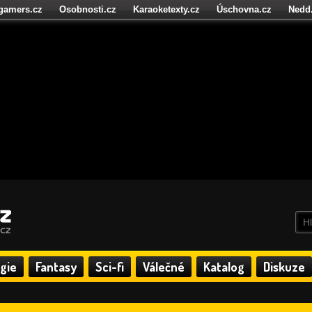
igamers.cz
Osobnosti.cz
Karaoketexty.cz
Úschovna.cz
Nedd
níze.cz
StartupInsider.cz
gie
Fantasy
Sci-fi
Válečné
Katalog
Diskuze