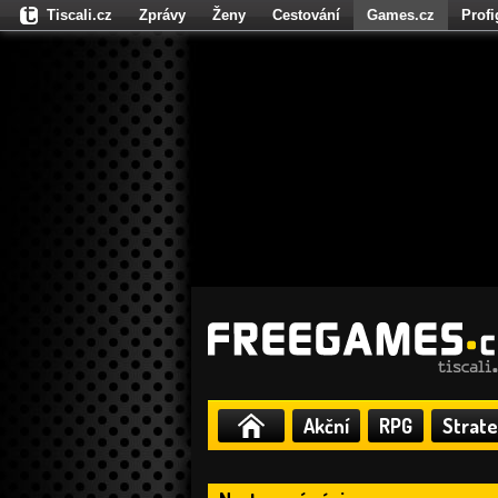
Tiscali.cz
Zprávy
Ženy
Cestování
Games.cz
Prof
Moulík.cz
Fights.cz
Sport
Dokina.cz
CZhity.cz
Našepe
Akční
RPG
Strate