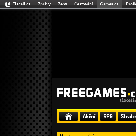
Tiscali.cz
Zprávy
Ženy
Cestování
Games.cz
Prof
Moulík.cz
Fights.cz
Sport
Dokina.cz
CZhity.cz
Našepe
Akční
RPG
Strate