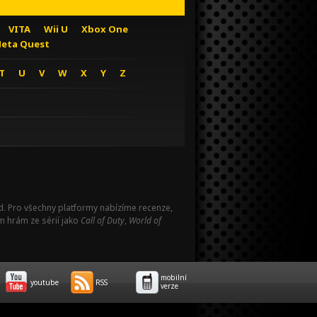
VITA
Wii U
Xbox One
eta Quest
T
U
V
W
X
Y
Z
Pad. Pro všechny platformy nabízíme recenze,
m hrám ze sérií jako
Call of Duty
,
World of
mobilní
youtube
RSS
verze