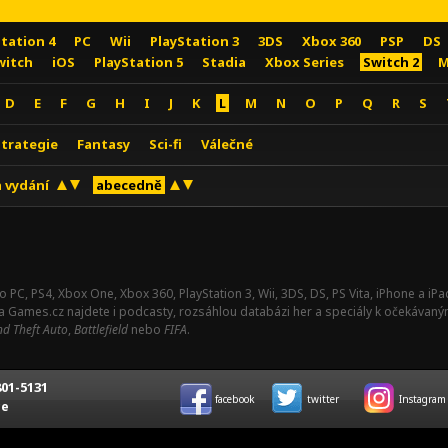
Station 4
PC
Wii
PlayStation 3
3DS
Xbox 360
PSP
DS
witch
iOS
PlayStation 5
Stadia
Xbox Series
Switch 2
M
D
E
F
G
H
I
J
K
L
M
N
O
P
Q
R
S
Strategie
Fantasy
Sci-fi
Válečné
 vydání
abecedně
o PC, PS4, Xbox One, Xbox 360, PlayStation 3, Wii, 3DS, DS, PS Vita, iPhone a i
Na Games.cz najdete i podcasty, rozsáhlou databázi her a speciály k očekávaný
d Theft Auto
,
Battlefield
nebo
FIFA
.
01-5131
facebook
twitter
Instagram
ce