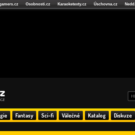
igamers.cz
Osobnosti.cz
Karaoketexty.cz
Úschovna.cz
Nedd
níze.cz
StartupInsider.cz
gie
Fantasy
Sci-fi
Válečné
Katalog
Diskuze