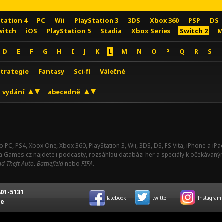
Station 4
PC
Wii
PlayStation 3
3DS
Xbox 360
PSP
DS
witch
iOS
PlayStation 5
Stadia
Xbox Series
Switch 2
M
D
E
F
G
H
I
J
K
L
M
N
O
P
Q
R
S
Strategie
Fantasy
Sci-fi
Válečné
 vydání
abecedně
o PC, PS4, Xbox One, Xbox 360, PlayStation 3, Wii, 3DS, DS, PS Vita, iPhone a i
Na Games.cz najdete i podcasty, rozsáhlou databázi her a speciály k očekávaný
d Theft Auto
,
Battlefield
nebo
FIFA
.
01-5131
facebook
twitter
Instagram
ce