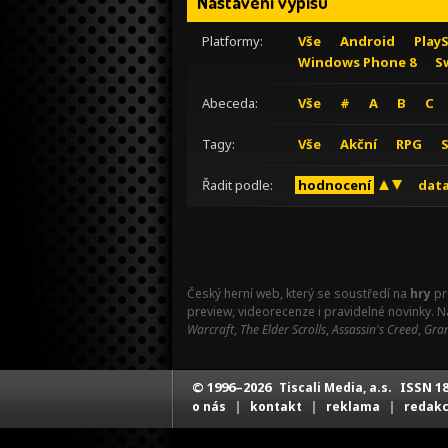
Nastavení výpisu
Platformy:
Vše
Android
Play
Windows Phone 8
S
Abeceda:
Vše
#
A
B
C
Tagy:
Vše
Akční
RPG
Řadit podle:
hodnocení
data
Český herní web, který se soustředí na
hry
pr
preview, videorecenze i pravidelné novinky. 
Warcraft
,
The Elder Scrolls
,
Assassin's Creed
,
Gran
© 1996–2026
ISSN 18
Tiscali Media, a.s.
|
|
|
o nás
kontakt
reklama
redak