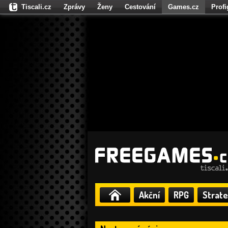
Tiscali.cz
Zprávy
Ženy
Cestování
Games.cz
Prof
Moulík.cz
Fights.cz
Sport
Dokina.cz
CZhity.cz
Našepe
Akční
RPG
Strate