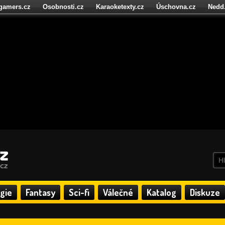
igamers.cz
Osobnosti.cz
Karaoketexty.cz
Úschovna.cz
Nedd
níze.cz
StartupInsider.cz
gie
Fantasy
Sci-fi
Válečné
Katalog
Diskuze