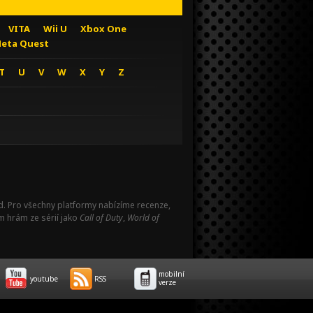
VITA
Wii U
Xbox One
eta Quest
T
U
V
W
X
Y
Z
Pad. Pro všechny platformy nabízíme recenze,
m hrám ze sérií jako
Call of Duty
,
World of
mobilní
youtube
RSS
verze