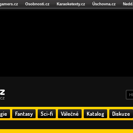
igamers.cz
Osobnosti.cz
Karaoketexty.cz
Úschovna.cz
Nedd
níze.cz
StartupInsider.cz
gie
Fantasy
Sci-fi
Válečné
Katalog
Diskuze