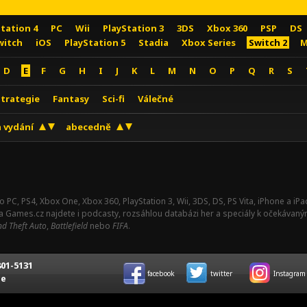
Station 4
PC
Wii
PlayStation 3
3DS
Xbox 360
PSP
DS
witch
iOS
PlayStation 5
Stadia
Xbox Series
Switch 2
M
D
E
F
G
H
I
J
K
L
M
N
O
P
Q
R
S
Strategie
Fantasy
Sci-fi
Válečné
 vydání
abecedně
o PC, PS4, Xbox One, Xbox 360, PlayStation 3, Wii, 3DS, DS, PS Vita, iPhone a i
Na Games.cz najdete i podcasty, rozsáhlou databázi her a speciály k očekávaný
d Theft Auto
,
Battlefield
nebo
FIFA
.
01-5131
facebook
twitter
Instagram
ce