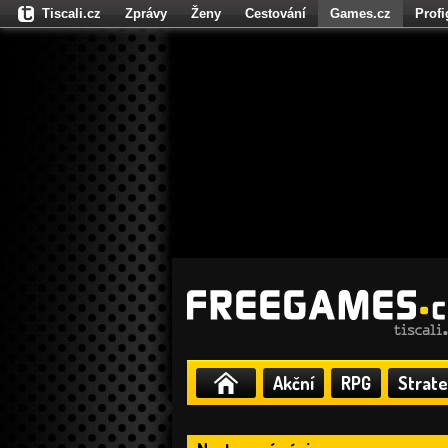
Tiscali.cz
Zprávy
Ženy
Cestování
Games.cz
Prof
Moulík.cz
Fights.cz
Sport
Dokina.cz
CZhity.cz
Našepe
Akční
RPG
Strate