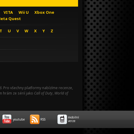
VITA
Wii U
Xbox One
eta Quest
T
U
V
W
X
Y
Z
Pad. Pro všechny platformy nabízíme recenze,
m hrám ze sérií jako
Call of Duty
,
World of
mobilní
youtube
RSS
verze