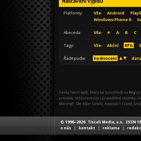
Nastavení výpisu
Platformy:
Vše
Android
Play
Windows Phone 8
S
Abeceda:
Vše
#
A
B
C
Tagy:
Vše
Akční
RPG
Řadit podle:
hodnocení
data
Český herní web, který se soustředí na
hry
pr
preview, videorecenze i pravidelné novinky. 
Warcraft
,
The Elder Scrolls
,
Assassin's Creed
,
Gran
© 1996–2026
ISSN 18
Tiscali Media, a.s.
|
|
|
o nás
kontakt
reklama
redak