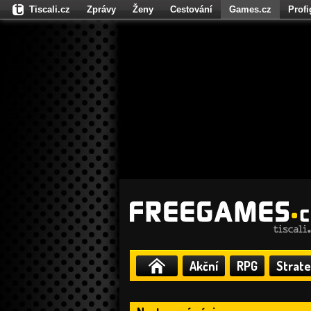
Tiscali.cz
Zprávy
Ženy
Cestování
Games.cz
Prof
Moulík.cz
Fights.cz
Sport
Dokina.cz
CZhity.cz
Našepe
Akční
RPG
Strate