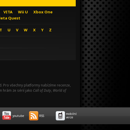
VITA
Wii U
Xbox One
eta Quest
T
U
V
W
X
Y
Z
Pad. Pro všechny platformy nabízíme recenze,
m hrám ze sérií jako
Call of Duty
,
World of
mobilní
youtube
RSS
verze