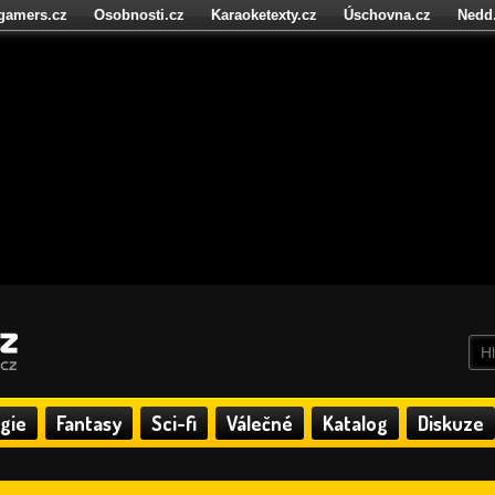
igamers.cz
Osobnosti.cz
Karaoketexty.cz
Úschovna.cz
Nedd
níze.cz
StartupInsider.cz
gie
Fantasy
Sci-fi
Válečné
Katalog
Diskuze