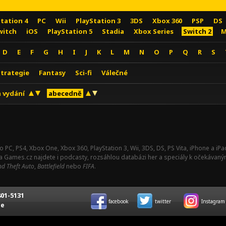
Station 4
PC
Wii
PlayStation 3
3DS
Xbox 360
PSP
DS
witch
iOS
PlayStation 5
Stadia
Xbox Series
Switch 2
M
D
E
F
G
H
I
J
K
L
M
N
O
P
Q
R
S
Strategie
Fantasy
Sci-fi
Válečné
 vydání
abecedně
o PC, PS4, Xbox One, Xbox 360, PlayStation 3, Wii, 3DS, DS, PS Vita, iPhone a i
Na Games.cz najdete i podcasty, rozsáhlou databázi her a speciály k očekávaný
d Theft Auto
,
Battlefield
nebo
FIFA
.
01-5131
facebook
twitter
Instagram
ce