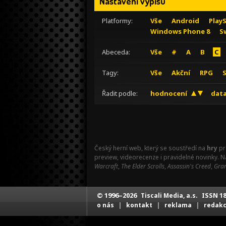
Nastavení výpisu
Platformy:
Vše
Android
Play
Windows Phone 8
S
Abeceda:
Vše
#
A
B
C
Tagy:
Vše
Akční
RPG
Řadit podle:
hodnocení
data
Český herní web, který se soustředí na
hry
pr
preview, videorecenze i pravidelné novinky. 
Warcraft
,
The Elder Scrolls
,
Assassin's Creed
,
Gran
© 1996–2026
ISSN 18
Tiscali Media, a.s.
|
|
|
o nás
kontakt
reklama
redak