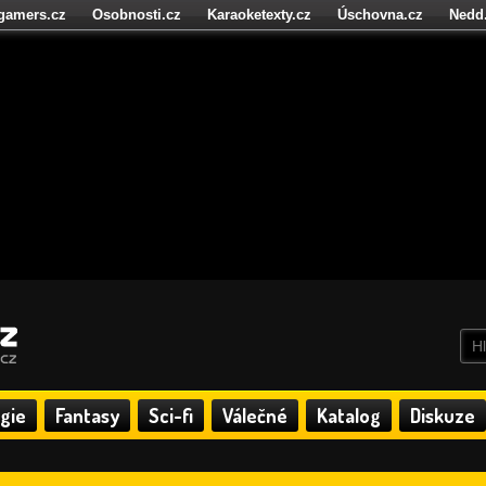
igamers.cz
Osobnosti.cz
Karaoketexty.cz
Úschovna.cz
Nedd
níze.cz
StartupInsider.cz
gie
Fantasy
Sci-fi
Válečné
Katalog
Diskuze