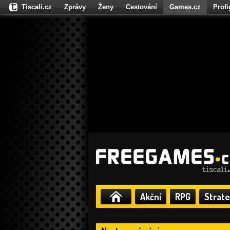
Tiscali.cz
Zprávy
Ženy
Cestování
Games.cz
Prof
Moulík.cz
Fights.cz
Sport
Dokina.cz
CZhity.cz
Našepe
Akční
RPG
Strate