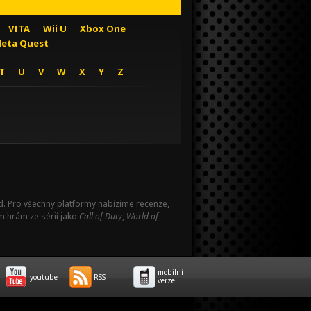
VITA
Wii U
Xbox One
eta Quest
T
U
V
W
X
Y
Z
Pad. Pro všechny platformy nabízíme recenze,
m hrám ze sérií jako
Call of Duty
,
World of
mobilní
youtube
RSS
verze