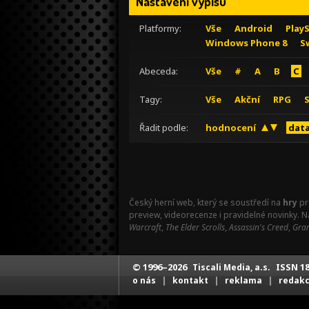
Nastavení výpisu
Platformy:
Vše
Android
Play
Windows Phone 8
S
Abeceda:
Vše
#
A
B
C
Tagy:
Vše
Akční
RPG
Řadit podle:
hodnocení
data
Český herní web, který se soustředí na
hry
pr
preview, videorecenze i pravidelné novinky. 
Warcraft
,
The Elder Scrolls
,
Assassin's Creed
,
Gran
© 1996–2026
ISSN 18
Tiscali Media, a.s.
|
|
|
o nás
kontakt
reklama
redak