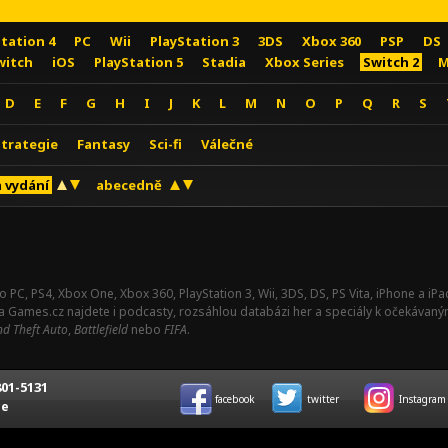
Station 4
PC
Wii
PlayStation 3
3DS
Xbox 360
PSP
DS
witch
iOS
PlayStation 5
Stadia
Xbox Series
Switch 2
M
D
E
F
G
H
I
J
K
L
M
N
O
P
Q
R
S
Strategie
Fantasy
Sci-fi
Válečné
 vydání
abecedně
o PC, PS4, Xbox One, Xbox 360, PlayStation 3, Wii, 3DS, DS, PS Vita, iPhone a i
Na Games.cz najdete i podcasty, rozsáhlou databázi her a speciály k očekávaný
d Theft Auto
,
Battlefield
nebo
FIFA
.
01-5131
facebook
twitter
Instagram
ce