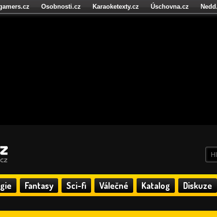
igamers.cz
Osobnosti.cz
Karaoketexty.cz
Úschovna.cz
Nedd
níze.cz
StartupInsider.cz
gie
Fantasy
Sci-fi
Válečné
Katalog
Diskuze