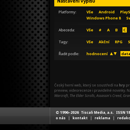
Nastavení výpisu
Platformy:
Vše
Android
Play
Windows Phone 8
S
Abeceda:
Vše
#
A
B
C
Tagy:
Vše
Akční
RPG
Řadit podle:
hodnocení
data
Český herní web, který se soustředí na
hry
pr
preview, videorecenze i pravidelné novinky. 
Warcraft
,
The Elder Scrolls
,
Assassin's Creed
,
Gran
© 1996–2026
ISSN 18
Tiscali Media, a.s.
|
|
|
o nás
kontakt
reklama
redak