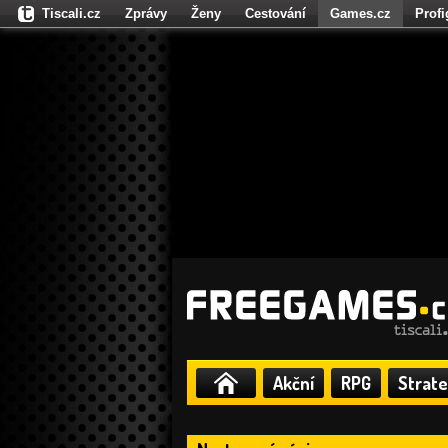
Tiscali.cz
Zprávy
Ženy
Cestování
Games.cz
Prof
Moulík.cz
Fights.cz
Sport
Dokina.cz
CZhity.cz
Našepe
Akční
RPG
Strate