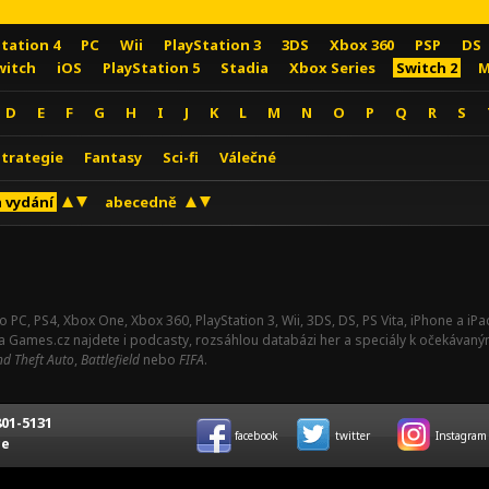
Station 4
PC
Wii
PlayStation 3
3DS
Xbox 360
PSP
DS
witch
iOS
PlayStation 5
Stadia
Xbox Series
Switch 2
M
D
E
F
G
H
I
J
K
L
M
N
O
P
Q
R
S
Strategie
Fantasy
Sci-fi
Válečné
 vydání
abecedně
o PC, PS4, Xbox One, Xbox 360, PlayStation 3, Wii, 3DS, DS, PS Vita, iPhone a i
Na Games.cz najdete i podcasty, rozsáhlou databázi her a speciály k očekávaný
d Theft Auto
,
Battlefield
nebo
FIFA
.
01-5131
facebook
twitter
Instagram
ce