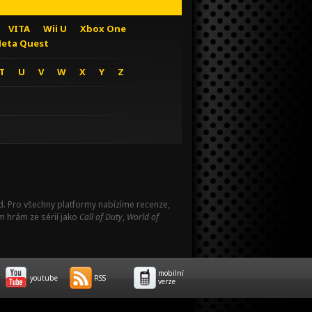
VITA
Wii U
Xbox One
eta Quest
T
U
V
W
X
Y
Z
Pad. Pro všechny platformy nabízíme recenze,
m hrám ze sérií jako
Call of Duty
,
World of
mobilní
youtube
RSS
verze