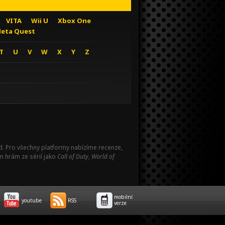
VITA
Wii U
Xbox One
eta Quest
T
U
V
W
X
Y
Z
Pad. Pro všechny platformy nabízíme recenze,
m hrám ze sérií jako
Call of Duty
,
World of
mobilní
youtube
RSS
verze