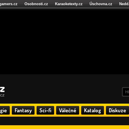
igamers.cz
Osobnosti.cz
Karaoketexty.cz
Úschovna.cz
Nedd
níze.cz
StartupInsider.cz
gie
Fantasy
Sci-fi
Válečné
Katalog
Diskuze