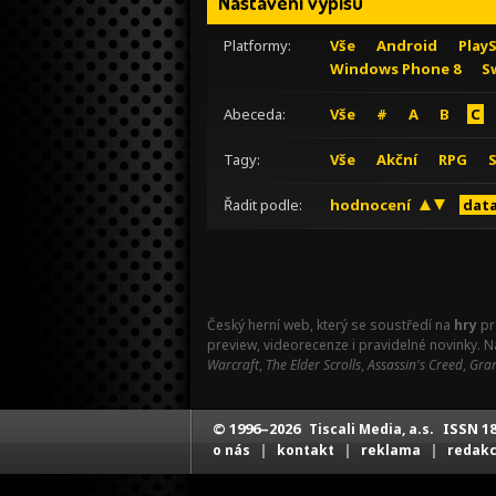
Nastavení výpisu
Platformy:
Vše
Android
Play
Windows Phone 8
S
Abeceda:
Vše
#
A
B
C
Tagy:
Vše
Akční
RPG
Řadit podle:
hodnocení
data
Český herní web, který se soustředí na
hry
pr
preview, videorecenze i pravidelné novinky. 
Warcraft
,
The Elder Scrolls
,
Assassin's Creed
,
Gran
© 1996–2026
ISSN 18
Tiscali Media, a.s.
|
|
|
o nás
kontakt
reklama
redak