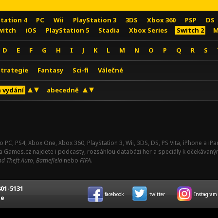
Station 4
PC
Wii
PlayStation 3
3DS
Xbox 360
PSP
DS
witch
iOS
PlayStation 5
Stadia
Xbox Series
Switch 2
M
D
E
F
G
H
I
J
K
L
M
N
O
P
Q
R
S
Strategie
Fantasy
Sci-fi
Válečné
 vydání
abecedně
o PC, PS4, Xbox One, Xbox 360, PlayStation 3, Wii, 3DS, DS, PS Vita, iPhone a i
Na Games.cz najdete i podcasty, rozsáhlou databázi her a speciály k očekávaný
d Theft Auto
,
Battlefield
nebo
FIFA
.
01-5131
facebook
twitter
Instagram
ce