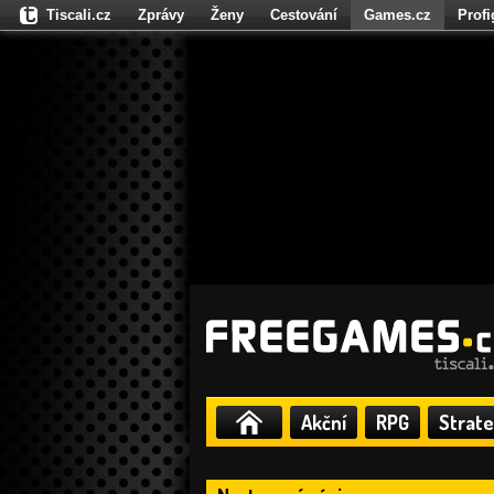
Tiscali.cz
Zprávy
Ženy
Cestování
Games.cz
Prof
Moulík.cz
Fights.cz
Sport
Dokina.cz
CZhity.cz
Našepe
Akční
RPG
Strate