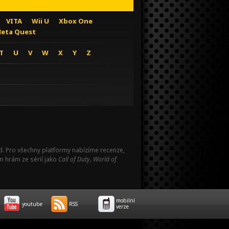
VITA
Wii U
Xbox One
eta Quest
T
U
V
W
X
Y
Z
Pad. Pro všechny platformy nabízíme recenze,
m hrám ze sérií jako
Call of Duty
,
World of
mobilní
youtube
RSS
verze