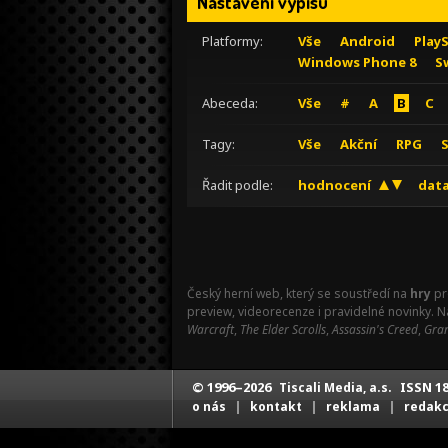
Nastavení výpisu
Platformy:
Vše
Android
Play
Windows Phone 8
S
Abeceda:
Vše
#
A
B
C
Tagy:
Vše
Akční
RPG
Řadit podle:
hodnocení
data
Český herní web, který se soustředí na
hry
pr
preview, videorecenze i pravidelné novinky. 
Warcraft
,
The Elder Scrolls
,
Assassin's Creed
,
Gran
© 1996–2026
ISSN 18
Tiscali Media, a.s.
|
|
|
o nás
kontakt
reklama
redak