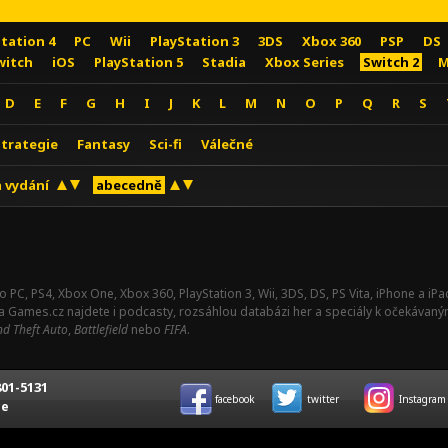
Station 4
PC
Wii
PlayStation 3
3DS
Xbox 360
PSP
DS
witch
iOS
PlayStation 5
Stadia
Xbox Series
Switch 2
M
D
E
F
G
H
I
J
K
L
M
N
O
P
Q
R
S
Strategie
Fantasy
Sci-fi
Válečné
 vydání
abecedně
o PC, PS4, Xbox One, Xbox 360, PlayStation 3, Wii, 3DS, DS, PS Vita, iPhone a i
Na Games.cz najdete i podcasty, rozsáhlou databázi her a speciály k očekávaný
d Theft Auto
,
Battlefield
nebo
FIFA
.
01-5131
facebook
twitter
Instagram
ce