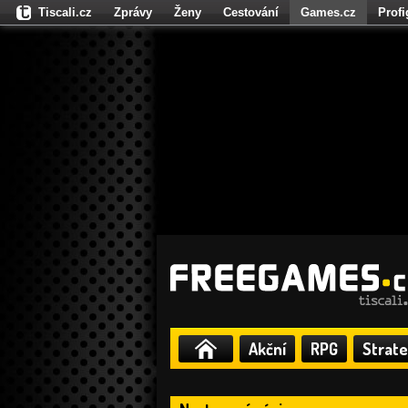
Tiscali.cz
Zprávy
Ženy
Cestování
Games.cz
Prof
Moulík.cz
Fights.cz
Sport
Dokina.cz
CZhity.cz
Našepe
Akční
RPG
Strate