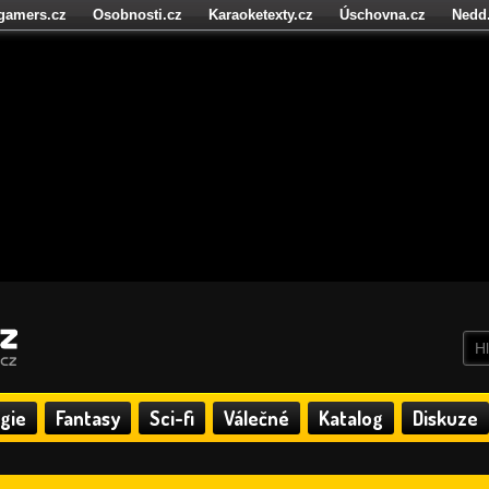
igamers.cz
Osobnosti.cz
Karaoketexty.cz
Úschovna.cz
Nedd
níze.cz
StartupInsider.cz
gie
Fantasy
Sci-fi
Válečné
Katalog
Diskuze