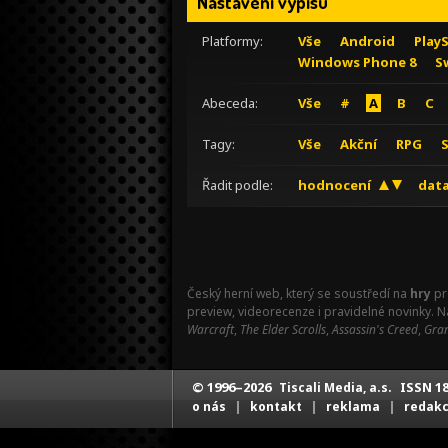
Nastavení výpisu
Platformy:
Vše
Android
Play
Windows Phone 8
S
Abeceda:
Vše
#
A
B
C
Tagy:
Vše
Akční
RPG
Řadit podle:
hodnocení
data
Český herní web, který se soustředí na
hry
pr
preview, videorecenze i pravidelné novinky. 
Warcraft
,
The Elder Scrolls
,
Assassin's Creed
,
Gran
© 1996–2026
ISSN 18
Tiscali Media, a.s.
|
|
|
o nás
kontakt
reklama
redak