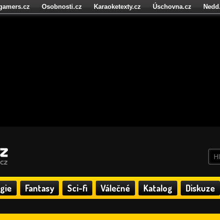
igamers.cz
Osobnosti.cz
Karaoketexty.cz
Úschovna.cz
Nedd
níze.cz
StartupInsider.cz
gie
Fantasy
Sci-fi
Válečné
Katalog
Diskuze