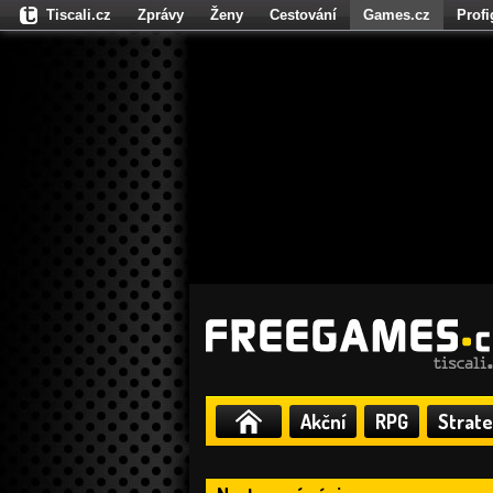
Tiscali.cz
Zprávy
Ženy
Cestování
Games.cz
Prof
Moulík.cz
Fights.cz
Sport
Dokina.cz
CZhity.cz
Našepe
Akční
RPG
Strate