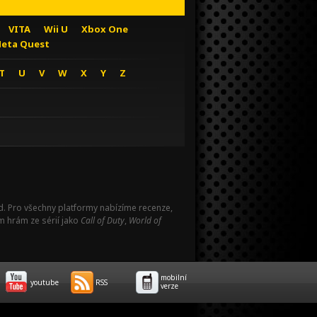
VITA
Wii U
Xbox One
eta Quest
T
U
V
W
X
Y
Z
Pad. Pro všechny platformy nabízíme recenze,
m hrám ze sérií jako
Call of Duty
,
World of
mobilní
youtube
RSS
verze