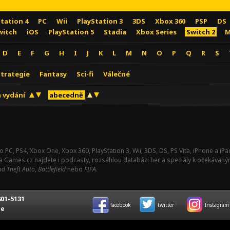
Station 4
PC
Wii
PlayStation 3
3DS
Xbox 360
PSP
DS
witch
iOS
PlayStation 5
Stadia
Xbox Series
Switch 2
M
D
E
F
G
H
I
J
K
L
M
N
O
P
Q
R
S
Strategie
Fantasy
Sci-fi
Válečné
 vydání
abecedně
o PC, PS4, Xbox One, Xbox 360, PlayStation 3, Wii, 3DS, DS, PS Vita, iPhone a i
Na Games.cz najdete i podcasty, rozsáhlou databázi her a speciály k očekávaný
d Theft Auto
,
Battlefield
nebo
FIFA
.
01-5131
facebook
twitter
Instagram
ce