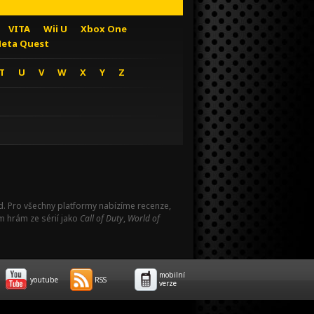
VITA
Wii U
Xbox One
eta Quest
T
U
V
W
X
Y
Z
Pad. Pro všechny platformy nabízíme recenze,
m hrám ze sérií jako
Call of Duty
,
World of
mobilní
youtube
RSS
verze