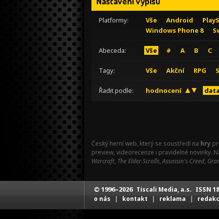
Nastavení výpisu
Platformy:
Vše
Android
Play
Windows Phone 8
S
Abeceda:
Vše
#
A
B
C
Tagy:
Vše
Akční
RPG
Řadit podle:
hodnocení
data
Český herní web, který se soustředí na
hry
pr
preview, videorecenze i pravidelné novinky. 
Warcraft
,
The Elder Scrolls
,
Assassin's Creed
,
Gran
© 1996–2026
ISSN 18
Tiscali Media, a.s.
|
|
|
o nás
kontakt
reklama
redak