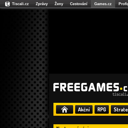
Tiscali.cz
Zprávy
Ženy
Cestování
Games.cz
Prof
Moulík.cz
Fights.cz
Sport
Dokina.cz
CZhity.cz
Našepe
Akční
RPG
Strate