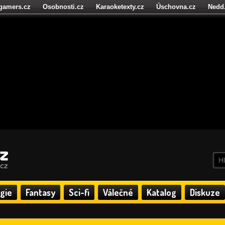
igamers.cz
Osobnosti.cz
Karaoketexty.cz
Úschovna.cz
Nedd
níze.cz
StartupInsider.cz
gie
Fantasy
Sci-fi
Válečné
Katalog
Diskuze