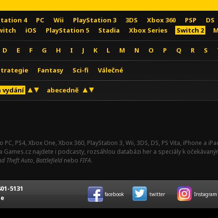
Station 4
PC
Wii
PlayStation 3
3DS
Xbox 360
PSP
DS
witch
iOS
PlayStation 5
Stadia
Xbox Series
Switch 2
M
D
E
F
G
H
I
J
K
L
M
N
O
P
Q
R
S
Strategie
Fantasy
Sci-fi
Válečné
 vydání
abecedně
o PC, PS4, Xbox One, Xbox 360, PlayStation 3, Wii, 3DS, DS, PS Vita, iPhone a i
Na Games.cz najdete i podcasty, rozsáhlou databázi her a speciály k očekávaný
d Theft Auto
,
Battlefield
nebo
FIFA
.
01-5131
facebook
twitter
Instagram
ce