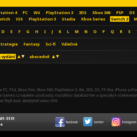
Station 4
PC
Wii
PlayStation 3
3DS
Xbox 360
PSP
DS
witch
iOS
PlayStation 5
Stadia
Xbox Series
Switch 2
M
D
E
F
G
H
I
J
K
L
M
N
O
P
Q
R
S
Strategie
Fantasy
Sci-fi
Válečné
 vydání
abecedně
o PC, PS4, Xbox One, Xbox 360, PlayStation 3, Wii, 3DS, DS, PS Vita, iPhone a i
Na Games.cz najdete i podcasty, rozsáhlou databázi her a speciály k očekávaný
d Theft Auto
,
Battlefield
nebo
FIFA
.
01-5131
facebook
twitter
Instagram
ce