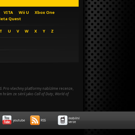
VITA
Wii U
Xbox One
eta Quest
T
U
V
W
X
Y
Z
Pad. Pro všechny platformy nabízíme recenze,
m hrám ze sérií jako
Call of Duty
,
World of
mobilní
youtube
RSS
verze