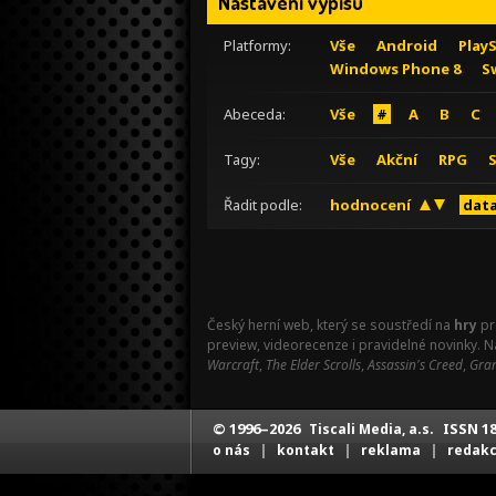
Nastavení výpisu
Platformy:
Vše
Android
Play
Windows Phone 8
S
Abeceda:
Vše
#
A
B
C
Tagy:
Vše
Akční
RPG
Řadit podle:
hodnocení
data
Český herní web, který se soustředí na
hry
pr
preview, videorecenze i pravidelné novinky. 
Warcraft
,
The Elder Scrolls
,
Assassin's Creed
,
Gran
© 1996–2026
ISSN 18
Tiscali Media, a.s.
|
|
|
o nás
kontakt
reklama
redak