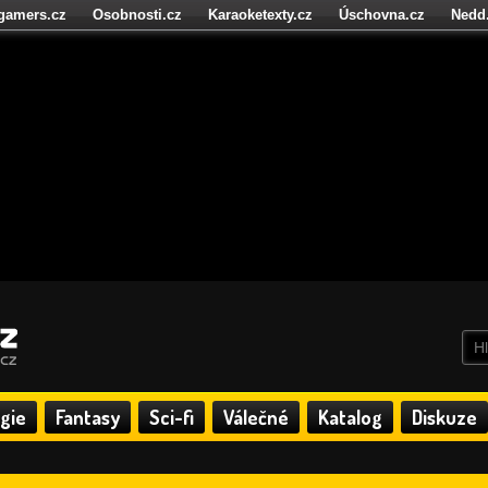
igamers.cz
Osobnosti.cz
Karaoketexty.cz
Úschovna.cz
Nedd
níze.cz
StartupInsider.cz
gie
Fantasy
Sci-fi
Válečné
Katalog
Diskuze