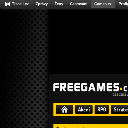
Tiscali.cz
Zprávy
Ženy
Cestování
Games.cz
Prof
Moulík.cz
Fights.cz
Sport
Dokina.cz
CZhity.cz
Našepe
Akční
RPG
Strate