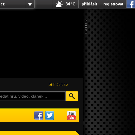
.cz
34 °C
přihlásit
registrovat
přihlásit se