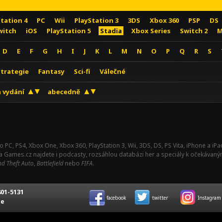
Station 4
PC
Wii
PlayStation 3
3DS
Xbox 360
PSP
DS
witch
iOS
PlayStation 5
Stadia
Xbox Series
Switch 2
M
D
E
F
G
H
I
J
K
L
M
N
O
P
Q
R
S
Strategie
Fantasy
Sci-fi
Válečné
 vydání
abecedně
o PC, PS4, Xbox One, Xbox 360, PlayStation 3, Wii, 3DS, DS, PS Vita, iPhone a i
Na Games.cz najdete i podcasty, rozsáhlou databázi her a speciály k očekávaný
d Theft Auto
,
Battlefield
nebo
FIFA
.
01-5131
facebook
twitter
Instagram
ce