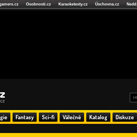
igamers.cz
Osobnosti.cz
Karaoketexty.cz
Úschovna.cz
Nedd
níze.cz
StartupInsider.cz
gie
Fantasy
Sci-fi
Válečné
Katalog
Diskuze