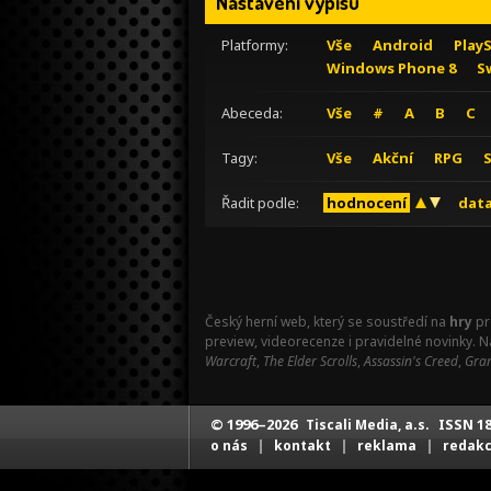
Nastavení výpisu
Platformy:
Vše
Android
Play
Windows Phone 8
S
Abeceda:
Vše
#
A
B
C
Tagy:
Vše
Akční
RPG
Řadit podle:
hodnocení
data
Český herní web, který se soustředí na
hry
pr
preview, videorecenze i pravidelné novinky. 
Warcraft
,
The Elder Scrolls
,
Assassin's Creed
,
Gran
© 1996–2026
ISSN 18
Tiscali Media, a.s.
|
|
|
o nás
kontakt
reklama
redak