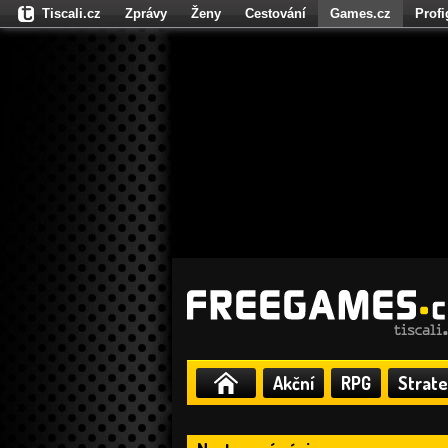
Tiscali.cz
Zprávy
Ženy
Cestování
Games.cz
Prof
Moulík.cz
Fights.cz
Sport
Dokina.cz
CZhity.cz
Našepe
Akční
RPG
Strate