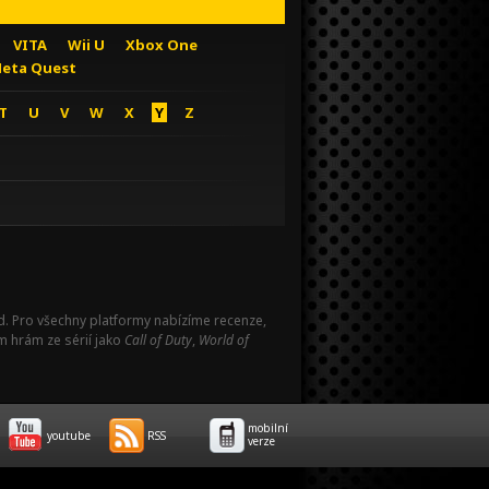
VITA
Wii U
Xbox One
eta Quest
T
U
V
W
X
Y
Z
Pad. Pro všechny platformy nabízíme recenze,
m hrám ze sérií jako
Call of Duty
,
World of
mobilní
youtube
RSS
verze