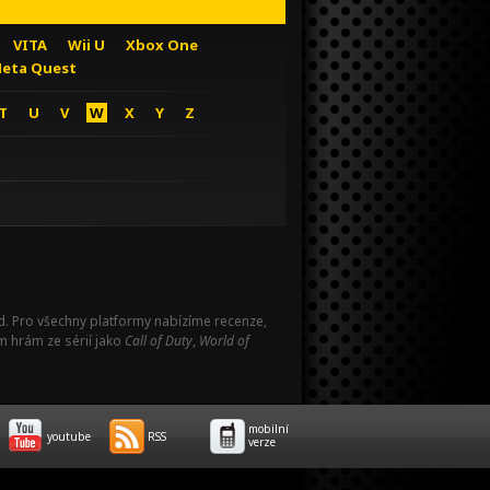
VITA
Wii U
Xbox One
eta Quest
T
U
V
W
X
Y
Z
Pad. Pro všechny platformy nabízíme recenze,
m hrám ze sérií jako
Call of Duty
,
World of
mobilní
youtube
RSS
verze