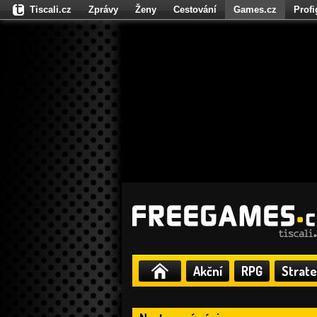
Tiscali.cz
Zprávy
Ženy
Cestování
Games.cz
Prof
Moulík.cz
Fights.cz
Sport
Dokina.cz
CZhity.cz
Našepe
Akční
RPG
Strate