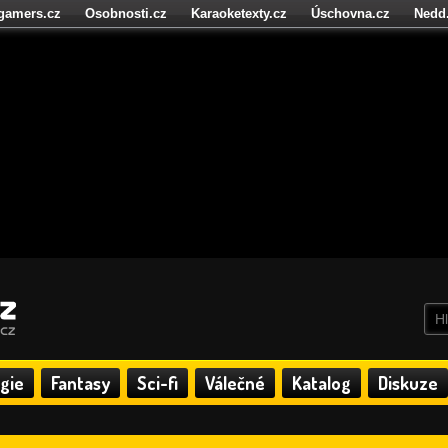
igamers.cz
Osobnosti.cz
Karaoketexty.cz
Úschovna.cz
Nedd
níze.cz
StartupInsider.cz
gie
Fantasy
Sci-fi
Válečné
Katalog
Diskuze