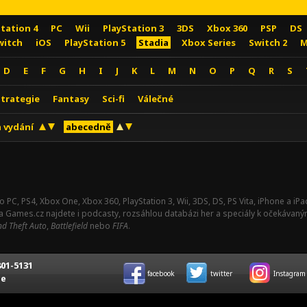
Station 4
PC
Wii
PlayStation 3
3DS
Xbox 360
PSP
DS
witch
iOS
PlayStation 5
Stadia
Xbox Series
Switch 2
M
D
E
F
G
H
I
J
K
L
M
N
O
P
Q
R
S
Strategie
Fantasy
Sci-fi
Válečné
 vydání
abecedně
o PC, PS4, Xbox One, Xbox 360, PlayStation 3, Wii, 3DS, DS, PS Vita, iPhone a i
Na Games.cz najdete i podcasty, rozsáhlou databázi her a speciály k očekávaný
d Theft Auto
,
Battlefield
nebo
FIFA
.
01-5131
facebook
twitter
Instagram
ce