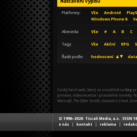
Nastavení výpisu
Platformy:
Vše
Android
Play
Windows Phone 8
S
Abeceda:
Vše
#
A
B
C
Tagy:
Vše
Akční
RPG
Řadit podle:
hodnocení
data
Český herní web, který se soustředí na
hry
pr
preview, videorecenze i pravidelné novinky. 
Warcraft
,
The Elder Scrolls
,
Assassin's Creed
,
Gran
© 1996–2026
ISSN 18
Tiscali Media, a.s.
|
|
|
o nás
kontakt
reklama
redak