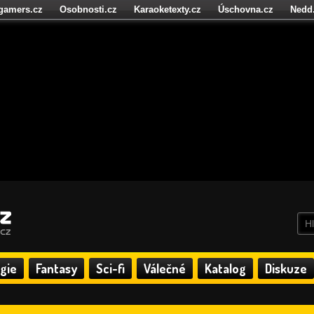
igamers.cz
Osobnosti.cz
Karaoketexty.cz
Úschovna.cz
Nedd
níze.cz
StartupInsider.cz
gie
Fantasy
Sci-fi
Válečné
Katalog
Diskuze