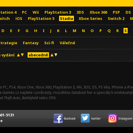
Station 4
PC
Wii
PlayStation 3
3DS
Xbox 360
PSP
DS
witch
iOS
PlayStation 5
Stadia
Xbox Series
Switch 2
M
D
E
F
G
H
I
J
K
L
M
N
O
P
Q
R
S
Strategie
Fantasy
Sci-fi
Válečné
 vydání
abecedně
o PC, PS4, Xbox One, Xbox 360, PlayStation 3, Wii, 3DS, DS, PS Vita, iPhone a i
Na Games.cz najdete i podcasty, rozsáhlou databázi her a speciály k očekávaný
d Theft Auto
,
Battlefield
nebo
FIFA
.
01-5131
facebook
twitter
Instagram
ce