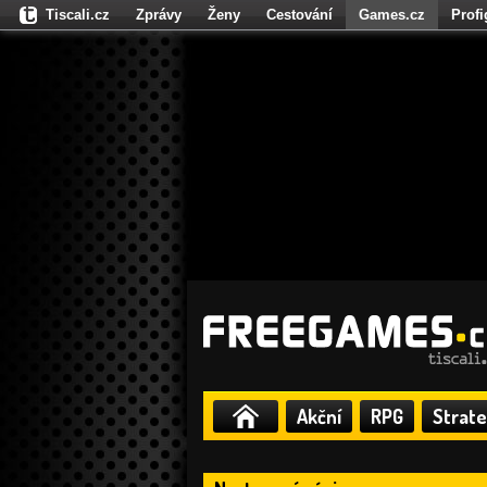
Tiscali.cz
Zprávy
Ženy
Cestování
Games.cz
Prof
Moulík.cz
Fights.cz
Sport
Dokina.cz
CZhity.cz
Našepe
Akční
RPG
Strate