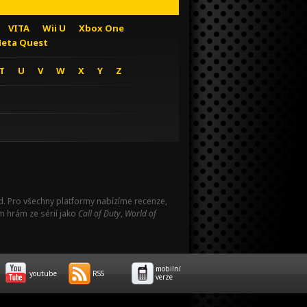
VITA
Wii U
Xbox One
eta Quest
T
U
V
W
X
Y
Z
Pad. Pro všechny platformy nabízíme recenze,
m hrám ze sérií jako
Call of Duty
,
World of
mobilní
youtube
RSS
verze