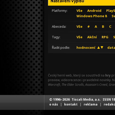
Nastavení výpisu
Platformy:
Vše
Android
Play
Windows Phone 8
S
Abeceda:
Vše
#
A
B
C
Tagy:
Vše
Akční
RPG
Řadit podle:
hodnocení
data
Český herní web, který se soustředí na
hry
pr
preview, videorecenze i pravidelné novinky. 
Warcraft
,
The Elder Scrolls
,
Assassin's Creed
,
Gran
© 1996–2026
ISSN 18
Tiscali Media, a.s.
|
|
|
o nás
kontakt
reklama
redak