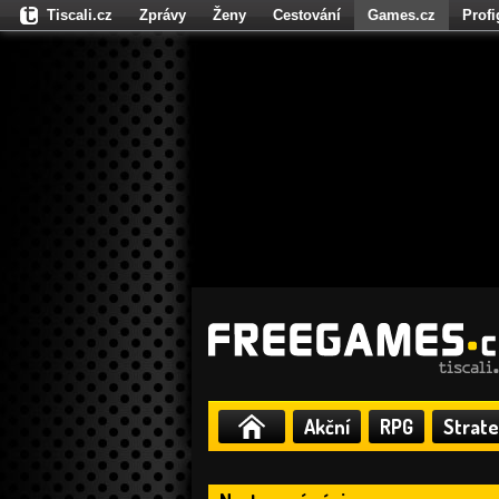
Tiscali.cz
Zprávy
Ženy
Cestování
Games.cz
Prof
Moulík.cz
Fights.cz
Sport
Dokina.cz
CZhity.cz
Našepe
Akční
RPG
Strate