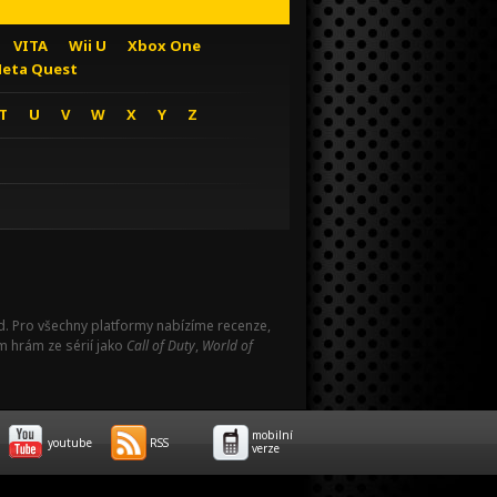
VITA
Wii U
Xbox One
eta Quest
T
U
V
W
X
Y
Z
Pad. Pro všechny platformy nabízíme recenze,
m hrám ze sérií jako
Call of Duty
,
World of
mobilní
youtube
RSS
verze