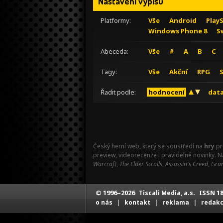
Nastavení výpisu
Platformy:
Vše
Android
Play
Windows Phone 8
S
Abeceda:
Vše
#
A
B
C
Tagy:
Vše
Akční
RPG
Řadit podle:
hodnocení
data
Český herní web, který se soustředí na
hry
pr
preview, videorecenze i pravidelné novinky. 
Warcraft
,
The Elder Scrolls
,
Assassin's Creed
,
Gran
© 1996–2026
ISSN 18
Tiscali Media, a.s.
|
|
|
o nás
kontakt
reklama
redak