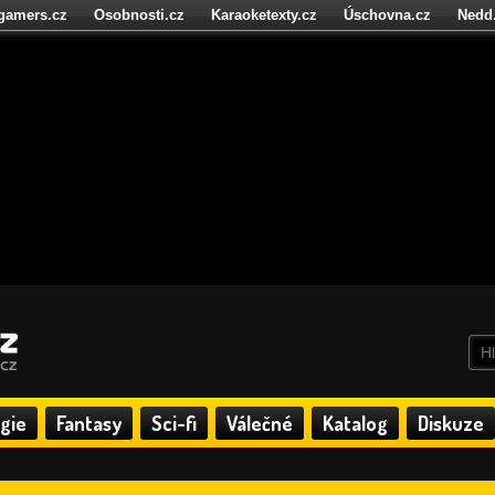
igamers.cz
Osobnosti.cz
Karaoketexty.cz
Úschovna.cz
Nedd
níze.cz
StartupInsider.cz
gie
Fantasy
Sci-fi
Válečné
Katalog
Diskuze