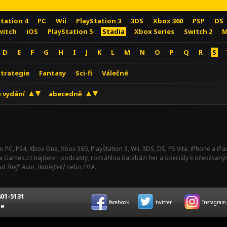
Station 4
PC
Wii
PlayStation 3
3DS
Xbox 360
PSP
DS
witch
iOS
PlayStation 5
Stadia
Xbox Series
Switch 2
M
D
E
F
G
H
I
J
K
L
M
N
O
P
Q
R
S
Strategie
Fantasy
Sci-fi
Válečné
 vydání
abecedně
o PC, PS4, Xbox One, Xbox 360, PlayStation 3, Wii, 3DS, DS, PS Vita, iPhone a i
Na Games.cz najdete i podcasty, rozsáhlou databázi her a speciály k očekávaný
d Theft Auto
,
Battlefield
nebo
FIFA
.
01-5131
facebook
twitter
Instagram
ce