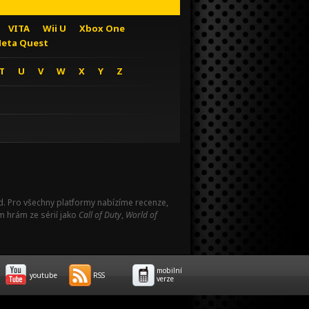
VITA
Wii U
Xbox One
eta Quest
T
U
V
W
X
Y
Z
Pad. Pro všechny platformy nabízíme recenze,
m hrám ze sérií jako
Call of Duty
,
World of
mobilní
youtube
RSS
verze