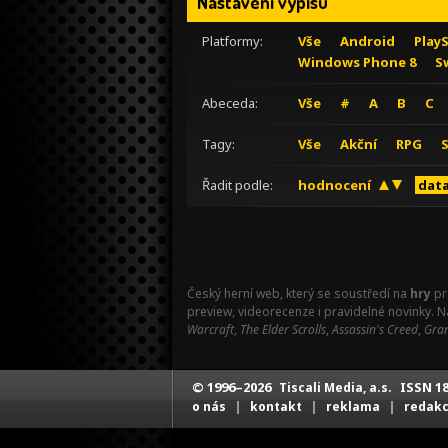
Nastavení výpisu
Platformy:
Vše
Android
Play
Windows Phone 8
S
Abeceda:
Vše
#
A
B
C
Tagy:
Vše
Akční
RPG
Řadit podle:
hodnocení
data
Český herní web, který se soustředí na
hry
pr
preview, videorecenze i pravidelné novinky. 
Warcraft
,
The Elder Scrolls
,
Assassin's Creed
,
Gran
© 1996–2026
ISSN 18
Tiscali Media, a.s.
|
|
|
o nás
kontakt
reklama
redak