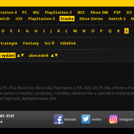
Station 4
PC
Wii
PlayStation 3
3DS
Xbox 360
PSP
DS
witch
iOS
PlayStation 5
Stadia
Xbox Series
Switch 2
M
D
E
F
G
H
I
J
K
L
M
N
O
P
Q
R
S
Strategie
Fantasy
Sci-fi
Válečné
 vydání
abecedně
o PC, PS4, Xbox One, Xbox 360, PlayStation 3, Wii, 3DS, DS, PS Vita, iPhone a i
Na Games.cz najdete i podcasty, rozsáhlou databázi her a speciály k očekávaný
d Theft Auto
,
Battlefield
nebo
FIFA
.
01-5131
facebook
twitter
Instagram
ce