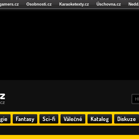
igamers.cz
Osobnosti.cz
Karaoketexty.cz
Úschovna.cz
Nedd
níze.cz
StartupInsider.cz
gie
Fantasy
Sci-fi
Válečné
Katalog
Diskuze