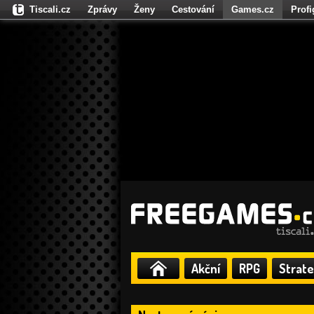
Tiscali.cz
Zprávy
Ženy
Cestování
Games.cz
Prof
Moulík.cz
Fights.cz
Sport
Dokina.cz
CZhity.cz
Našepe
Akční
RPG
Strate