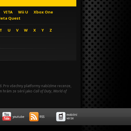
VITA
Wii U
Xbox One
eta Quest
T
U
V
W
X
Y
Z
Pad. Pro všechny platformy nabízíme recenze,
m hrám ze sérií jako
Call of Duty
,
World of
mobilní
youtube
RSS
verze