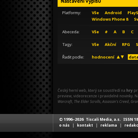
Nastavení výpisu
Platformy:
Vše
Android
Play
Windows Phone 8
S
Abeceda:
Vše
#
A
B
C
Tagy:
Vše
Akční
RPG
Řadit podle:
hodnocení
data
Český herní web, který se soustředí na
hry
pr
preview, videorecenze i pravidelné novinky. 
Warcraft
,
The Elder Scrolls
,
Assassin's Creed
,
Gran
© 1996–2026
ISSN 18
Tiscali Media, a.s.
|
|
|
o nás
kontakt
reklama
redak