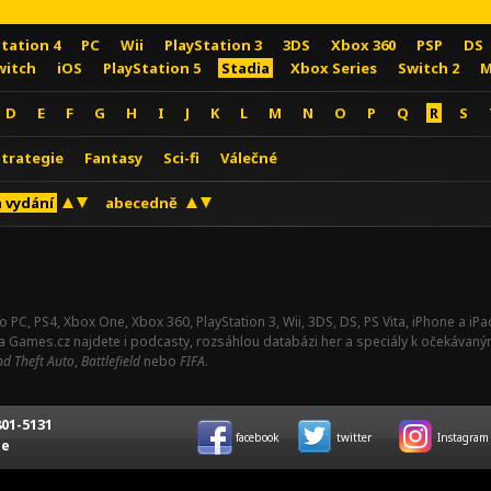
Station 4
PC
Wii
PlayStation 3
3DS
Xbox 360
PSP
DS
witch
iOS
PlayStation 5
Stadia
Xbox Series
Switch 2
M
D
E
F
G
H
I
J
K
L
M
N
O
P
Q
R
S
Strategie
Fantasy
Sci-fi
Válečné
 vydání
abecedně
o PC, PS4, Xbox One, Xbox 360, PlayStation 3, Wii, 3DS, DS, PS Vita, iPhone a i
Na Games.cz najdete i podcasty, rozsáhlou databázi her a speciály k očekávaný
d Theft Auto
,
Battlefield
nebo
FIFA
.
01-5131
facebook
twitter
Instagram
ce