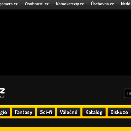
igamers.cz
Osobnosti.cz
Karaoketexty.cz
Úschovna.cz
Nedd
níze.cz
StartupInsider.cz
gie
Fantasy
Sci-fi
Válečné
Katalog
Diskuze