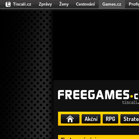
Tiscali.cz
Zprávy
Ženy
Cestování
Games.cz
Prof
Moulík.cz
Fights.cz
Sport
Dokina.cz
CZhity.cz
Našepe
Akční
RPG
Strate