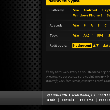
Nastavení výpisu
Platformy:
Vše
Android
Play
Windows Phone 8
S
Abeceda:
Vše
#
A
B
C
Tagy:
Vše
Akční
RPG
Řadit podle:
hodnocení
data
Český herní web, který se soustředí na
hry
pr
preview, videorecenze i pravidelné novinky. 
Warcraft
,
The Elder Scrolls
,
Assassin's Creed
,
Gran
© 1996–2026
ISSN 18
Tiscali Media, a.s.
|
|
|
o nás
kontakt
reklama
redak