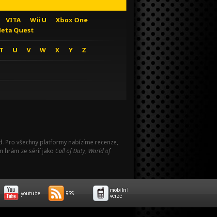
VITA
Wii U
Xbox One
eta Quest
T
U
V
W
X
Y
Z
Pad. Pro všechny platformy nabízíme recenze,
m hrám ze sérií jako
Call of Duty
,
World of
mobilní
youtube
RSS
verze