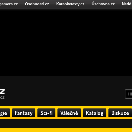
igamers.cz
Osobnosti.cz
Karaoketexty.cz
Úschovna.cz
Nedd
níze.cz
StartupInsider.cz
gie
Fantasy
Sci-fi
Válečné
Katalog
Diskuze