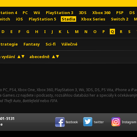
Station 4
PC
Wii
PlayStation 3
3DS
Xbox 360
PSP
DS
witch
iOS
PlayStation 5
Stadia
Xbox Series
Switch 2
M
D
E
F
G
H
I
J
K
L
M
N
O
P
Q
R
S
Strategie
Fantasy
Sci-fi
Válečné
 vydání
abecedně
o PC, PS4, Xbox One, Xbox 360, PlayStation 3, Wii, 3DS, DS, PS Vita, iPhone a i
Na Games.cz najdete i podcasty, rozsáhlou databázi her a speciály k očekávaný
d Theft Auto
,
Battlefield
nebo
FIFA
.
01-5131
facebook
twitter
Instagram
ce