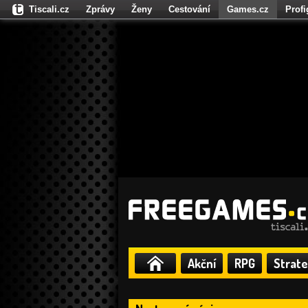
Tiscali.cz
Zprávy
Ženy
Cestování
Games.cz
Prof
Moulík.cz
Fights.cz
Sport
Dokina.cz
CZhity.cz
Našepe
Akční
RPG
Strate