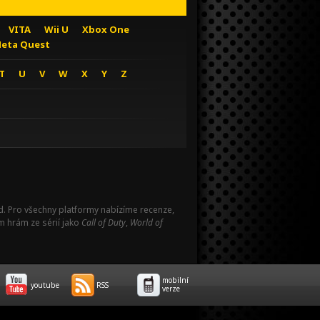
VITA
Wii U
Xbox One
eta Quest
T
U
V
W
X
Y
Z
Pad. Pro všechny platformy nabízíme recenze,
m hrám ze sérií jako
Call of Duty
,
World of
mobilní
youtube
RSS
verze