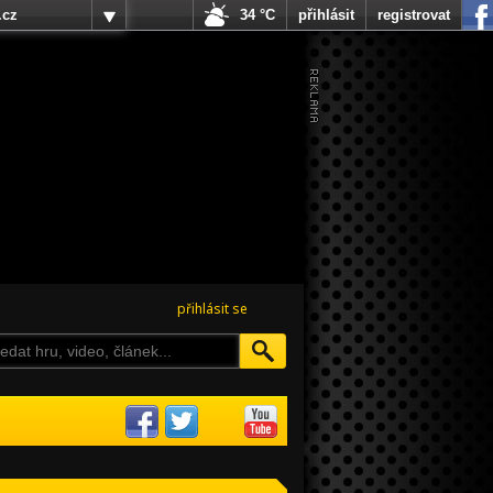
.cz
34 °C
přihlásit
registrovat
přihlásit se