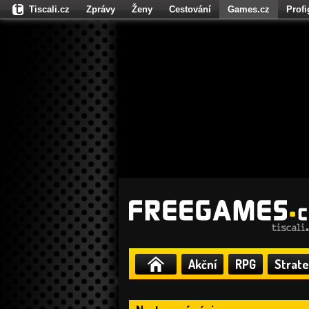
Tiscali.cz
Zprávy
Ženy
Cestování
Games.cz
Prof
Moulík.cz
Fights.cz
Sport
Dokina.cz
CZhity.cz
Našepe
Akční
RPG
Strate