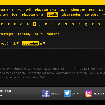
Station 4
PC
Wii
PlayStation 3
3DS
Xbox 360
PSP
DS
witch
iOS
PlayStation 5
Stadia
Xbox Series
Switch 2
M
D
E
F
G
H
I
J
K
L
M
N
O
P
Q
R
S
Strategie
Fantasy
Sci-fi
Válečné
 vydání
abecedně
o PC, PS4, Xbox One, Xbox 360, PlayStation 3, Wii, 3DS, DS, PS Vita, iPhone a i
Na Games.cz najdete i podcasty, rozsáhlou databázi her a speciály k očekávaný
d Theft Auto
,
Battlefield
nebo
FIFA
.
01-5131
facebook
twitter
Instagram
ce