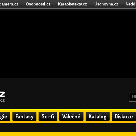
igamers.cz
Osobnosti.cz
Karaoketexty.cz
Úschovna.cz
Nedd
níze.cz
StartupInsider.cz
gie
Fantasy
Sci-fi
Válečné
Katalog
Diskuze