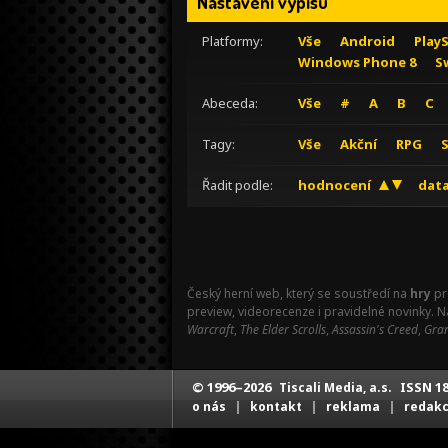
Nastavení výpisu
Platformy:
Vše
Android
Play
Windows Phone 8
S
Abeceda:
Vše
#
A
B
C
Tagy:
Vše
Akční
RPG
Řadit podle:
hodnocení
data
Český herní web, který se soustředí na
hry
pr
preview, videorecenze i pravidelné novinky. 
Warcraft
,
The Elder Scrolls
,
Assassin's Creed
,
Gran
© 1996–2026
ISSN 18
Tiscali Media, a.s.
|
|
|
o nás
kontakt
reklama
redak