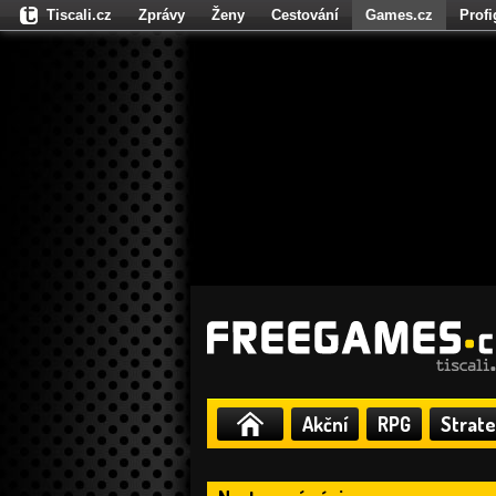
Tiscali.cz
Zprávy
Ženy
Cestování
Games.cz
Prof
Moulík.cz
Fights.cz
Sport
Dokina.cz
CZhity.cz
Našepe
Akční
RPG
Strate