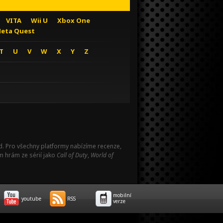
VITA
Wii U
Xbox One
eta Quest
T
U
V
W
X
Y
Z
Pad. Pro všechny platformy nabízíme recenze,
m hrám ze sérií jako
Call of Duty
,
World of
mobilní
youtube
RSS
verze