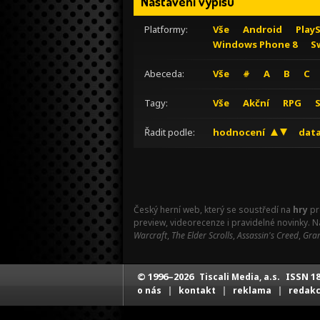
Nastavení výpisu
Platformy:
Vše
Android
Play
Windows Phone 8
S
Abeceda:
Vše
#
A
B
C
Tagy:
Vše
Akční
RPG
Řadit podle:
hodnocení
data
Český herní web, který se soustředí na
hry
pr
preview, videorecenze i pravidelné novinky. 
Warcraft
,
The Elder Scrolls
,
Assassin's Creed
,
Gran
© 1996–2026
ISSN 18
Tiscali Media, a.s.
|
|
|
o nás
kontakt
reklama
redak