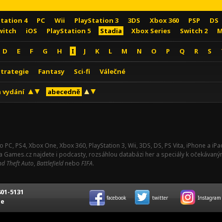
Station 4
PC
Wii
PlayStation 3
3DS
Xbox 360
PSP
DS
witch
iOS
PlayStation 5
Stadia
Xbox Series
Switch 2
M
D
E
F
G
H
I
J
K
L
M
N
O
P
Q
R
S
Strategie
Fantasy
Sci-fi
Válečné
 vydání
abecedně
o PC, PS4, Xbox One, Xbox 360, PlayStation 3, Wii, 3DS, DS, PS Vita, iPhone a i
Na Games.cz najdete i podcasty, rozsáhlou databázi her a speciály k očekávaný
d Theft Auto
,
Battlefield
nebo
FIFA
.
01-5131
facebook
twitter
Instagram
ce