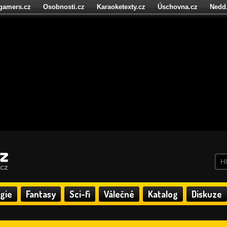
igamers.cz
Osobnosti.cz
Karaoketexty.cz
Úschovna.cz
Nedd
níze.cz
StartupInsider.cz
gie
Fantasy
Sci-fi
Válečné
Katalog
Diskuze