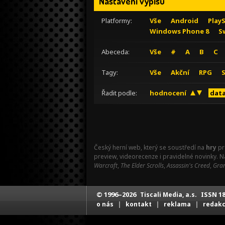
Nastavení výpisu
Platformy:
Vše
Android
Play
Windows Phone 8
S
Abeceda:
Vše
#
A
B
C
Tagy:
Vše
Akční
RPG
Řadit podle:
hodnocení
data
Český herní web, který se soustředí na
hry
pr
preview, videorecenze i pravidelné novinky. 
Warcraft
,
The Elder Scrolls
,
Assassin's Creed
,
Gran
© 1996–2026
ISSN 18
Tiscali Media, a.s.
|
|
|
o nás
kontakt
reklama
redak