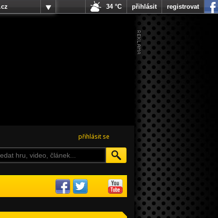
.cz
34 °C
přihlásit
registrovat
přihlásit se