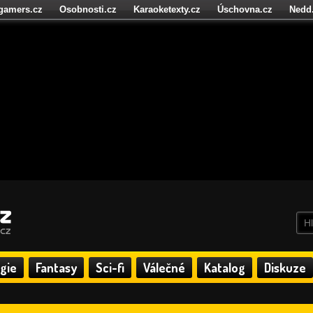
igamers.cz
Osobnosti.cz
Karaoketexty.cz
Úschovna.cz
Nedd
níze.cz
StartupInsider.cz
gie
Fantasy
Sci-fi
Válečné
Katalog
Diskuze