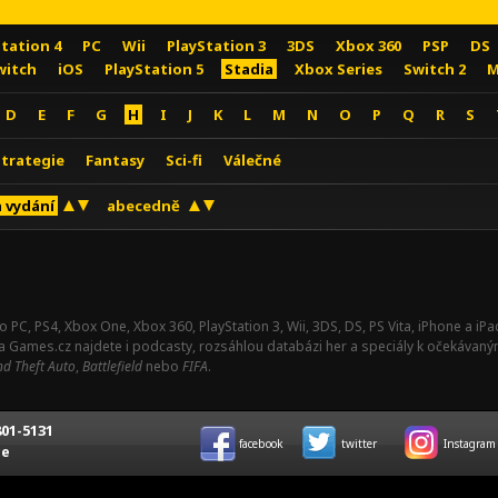
Station 4
PC
Wii
PlayStation 3
3DS
Xbox 360
PSP
DS
witch
iOS
PlayStation 5
Stadia
Xbox Series
Switch 2
M
D
E
F
G
H
I
J
K
L
M
N
O
P
Q
R
S
Strategie
Fantasy
Sci-fi
Válečné
 vydání
abecedně
o PC, PS4, Xbox One, Xbox 360, PlayStation 3, Wii, 3DS, DS, PS Vita, iPhone a i
Na Games.cz najdete i podcasty, rozsáhlou databázi her a speciály k očekávaný
d Theft Auto
,
Battlefield
nebo
FIFA
.
01-5131
facebook
twitter
Instagram
ce