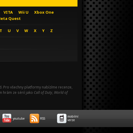
VITA
Wii U
Xbox One
eta Quest
T
U
V
W
X
Y
Z
Pad. Pro všechny platformy nabízíme recenze,
m hrám ze sérií jako
Call of Duty
,
World of
mobilní
youtube
RSS
verze