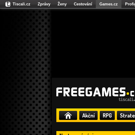
Tiscali.cz
Zprávy
Ženy
Cestování
Games.cz
Prof
Moulík.cz
Fights.cz
Sport
Dokina.cz
CZhity.cz
Našepe
Akční
RPG
Strate